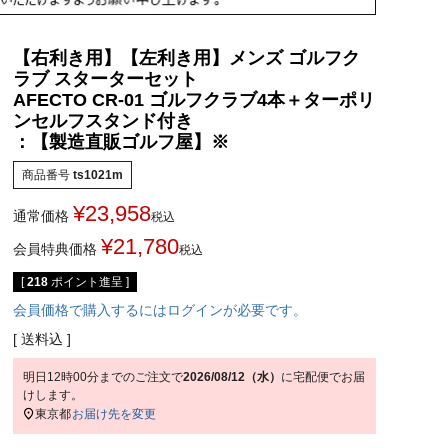
【右利き用】【左利き用】メンズ ゴルフク
ラブ スターターセット
AFECTO CR-01 ゴルフクラブ4本＋ターポリ
ンセルフスタンド付き
：【製造直販ゴルフ屋】※
商品番号
ts1021m
¥
23,958
通常価格
税込
¥
21,780
会員特典価格
税込
[
218
ポイント進呈 ]
会員価格で購入するにはログインが必要です。
送料込
明日
12時00分
までのご注文で
2026/08/12（水）
に
宅配便
でお届
けします。
東京都
お届け先を変更