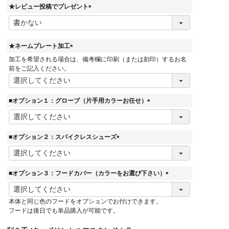
★レビュー投稿でプレゼント
(
必
須
)
★ネームプレート加工
(
加工を希望される場合は、備考欄に印刷（または刻印）するお名
必
前をご記入ください。
須
)
■オプション１：グローブ（片手用カラーお任せ）
(
必
須
■オプション２：スパイクレスシューズ
)
(
必
須
■オプション３：フードカバー（カラーをお選び下さい）
)
(
必
本体と同じ色のフードをオプションでお付けできます。
須
フードは後日でも単品購入が可能です。
)