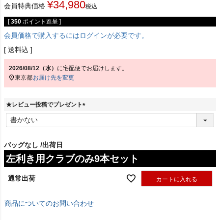
¥
34,980
会員特典価格
税込
[
350
ポイント進呈 ]
会員価格で購入するにはログインが必要です。
送料込
2026/08/12（水）
に
宅配便
でお届けします。
東京都
お届け先を変更
★レビュー投稿でプレゼント
(
必
須
)
バッグなし
出荷日
左利き用クラブのみ9本セット
通常出荷
カートに入れる
商品についてのお問い合わせ