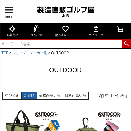
MENU
新着商品
商品一覧
購入者レビュー
マイページ
カート
TOP
シリーズ・メーカー別
OUTDOOR
OUTDOOR
7
件中
1
-
7
件表示
並び替え
新着順
価格が安い順
価格が高い順