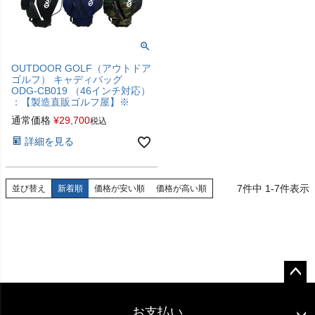
OUTDOOR GOLF（アウトドア
ゴルフ） キャディバッグ
ODG-CB019 （46インチ対応）
：【製造直販ゴルフ屋】※
通常価格
¥
29,700
税込
詳細を見る
7
件中
1
-
7
件表示
並び替え
新着順
価格が安い順
価格が高い順
ペー
ジト
お支払い