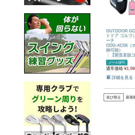
OUTDOOR G
トドア ゴルフ
ーチ
ODG-AC06
納可能）
：【製造直販
メール便可
通常価格
¥
1,9
詳細を見る
並び替え
新着