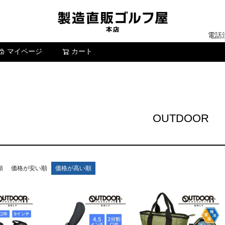
電話
マイページ
カート
検索
OUTDOOR
順
価格が安い順
価格が高い順