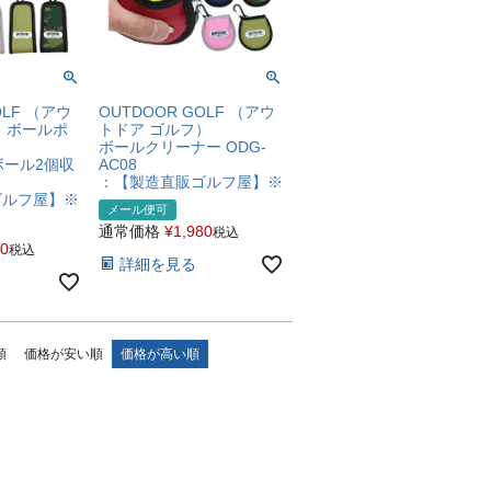
OLF （アウ
OUTDOOR GOLF （アウ
）ボールポ
トドア ゴルフ）
ボールクリーナー ODG-
（ボール2個収
AC08
：【製造直販ゴルフ屋】※
ゴルフ屋】※
メール便可
通常価格
¥
1,980
税込
80
税込
詳細を見る
順
価格が安い順
価格が高い順