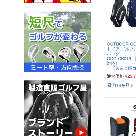
OUTDOOR G
トドア ゴルフ
バッグ
ODG-CB019
対応）
：【製造直販
通常価格
¥
29,
詳細を見る