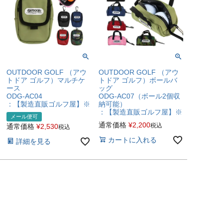
OUTDOOR GOLF （アウ
OUTDOOR GOLF （アウ
トドア ゴルフ）マルチケ
トドア ゴルフ）ボールバ
ース
ッグ
ODG-AC04
ODG-AC07（ボール2個収
：【製造直販ゴルフ屋】※
納可能）
：【製造直販ゴルフ屋】※
メール便可
通常価格
¥
2,200
税込
通常価格
¥
2,530
税込
カートに入れる
詳細を見る