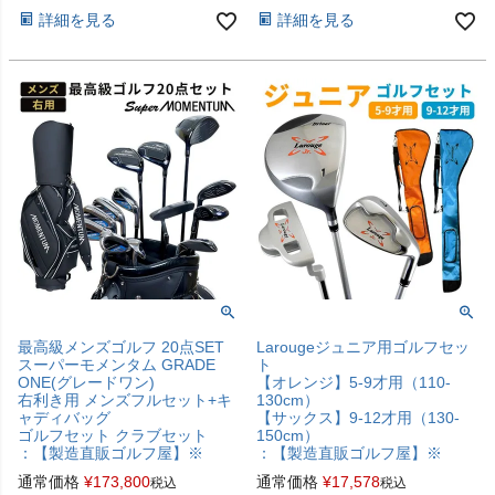
詳細を見る
詳細を見る
最高級メンズゴルフ 20点SET
Larougeジュニア用ゴルフセッ
スーパーモメンタム GRADE
ト
ONE(グレードワン)
【オレンジ】5-9才用（110-
右利き用 メンズフルセット+キ
130cm）
ャディバッグ
【サックス】9-12才用（130-
ゴルフセット クラブセット
150cm）
：【製造直販ゴルフ屋】※
：【製造直販ゴルフ屋】※
通常価格
¥
173,800
通常価格
¥
17,578
税込
税込