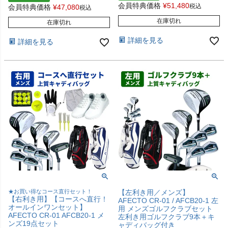
会員特典価格
¥
51,480
税込
会員特典価格
¥
47,080
税込
在庫切れ
在庫切れ
詳細を見る
詳細を見る
★お買い得なコース直行セット！
【左利き用／メンズ】
【右利き用】【コースへ直行！
AFECTO CR-01 / AFCB20-1 左
オールインワンセット】
用 メンズゴルフクラブセット
AFECTO CR-01 AFCB20-1 メ
左利き用ゴルフクラブ9本＋キ
ンズ19点セット
ャディバッグ付き