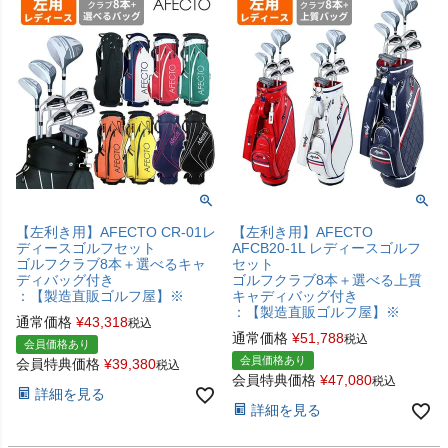
【左利き用】AFECTO CR-01レ
【左利き用】AFECTO
ディースゴルフセット
AFCB20-1L レディースゴルフ
ゴルフクラブ8本＋選べるキャ
セット
ディバッグ付き
ゴルフクラブ8本＋選べる上質
：【製造直販ゴルフ屋】※
キャディバッグ付き
：【製造直販ゴルフ屋】※
通常価格
¥
43,318
税込
通常価格
¥
51,788
税込
会員価格あり
会員価格あり
会員特典価格
¥
39,380
税込
会員特典価格
¥
47,080
税込
詳細を見る
詳細を見る