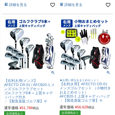
詳細を見る
詳細を見る
【右利き用/メンズ】
★お買い得なおまとめセット！
【右利き用】AFECTO CR-01
AFECTO CR-01 / AFCB20-1 メ
メンズゴルフセット （小物付き
ンズゴルフクラブセット
おまとめセット）
ゴルフクラブ9本＋上質キャデ
AFCB20-1 上質キャディバッグ
ィバッグ付き
：【製造直販ゴルフ屋】※
：【製造直販ゴルフ屋】※
通常価格
¥
56,628
税込
通常価格
¥
51,788
税込
会員価格あり
会員価格あり