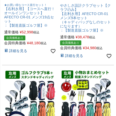
★お買い得なコース直行セット！
やさしさ設計クラブセット【ク
【右利き用】【コースへ直行！
ラブのみ】
オールインワンセット】
【左利き用】AFECTO CR-01
AFECTO CR-01 メンズ19点セ
メンズ9本セット
ット
（キャディバッグなしのセット
：【製造直販ゴルフ屋】※
になります）
：【製造直販ゴルフ屋】※
通常価格
¥
52,998
税込
通常価格
¥
38,478
税込
会員価格あり
会員特典価格
¥
48,180
会員価格あり
税込
会員特典価格
¥
34,980
税込
詳細を見る
詳細を見る