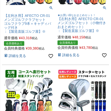
【左利き用】AFECTO CR-01
★お買い得なおまとめセット！
【左利き用】AFECTO CR-01
メンズゴルフクラブセット
メンズゴルフセット（小物付き
ゴルフクラブ9本＋キャディバ
おまとめセット）
ッグ付き
：【製造直販ゴルフ屋】※
：【製造直販ゴルフ屋】※
通常価格
¥
48,158
税込
通常価格
¥
43,318
税込
会員価格あり
会員価格あり
会員特典価格
¥
43,780
税込
会員特典価格
¥
39,380
税込
詳細を見る
詳細を見る