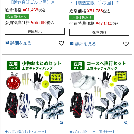
：【製造直販ゴルフ屋】※
：【製造直販ゴルフ屋】※
通常価格
¥
61,468
税込
通常価格
¥
51,788
税込
会員価格あり
会員価格あり
会員特典価格
¥
55,880
税込
会員特典価格
¥
47,080
税込
在庫切れ
在庫切れ
詳細を見る
詳細を見る
★お買い得なおまとめセット！
★お買い得なコース直行セット！