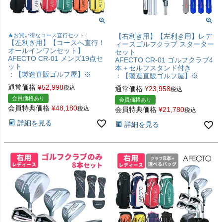
★お買い得なコース直行セット！
【右利き用】【左利き用】レデ
【左利き用】【コースへ直行！
ィースゴルフクラブ スターター
オールインワンセット】
セット
AFECTO CR-01 メンズ19点セ
AFECTO CR-01 ゴルフクラブ4
ット
本＋セルフスタンド付き
：【製造直販ゴルフ屋】※
：【製造直販ゴルフ屋】※
通常価格
¥
52,998
税込
通常価格
¥
23,958
税込
会員価格あり
会員価格あり
会員特典価格
¥
48,180
税込
会員特典価格
¥
21,780
税込
詳細を見る
詳細を見る