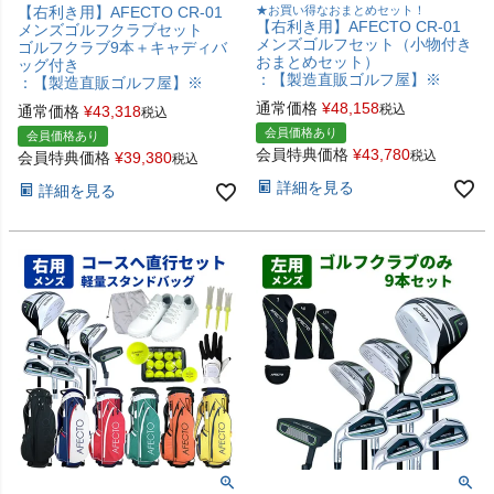
【右利き用】AFECTO CR-01
★お買い得なおまとめセット！
【右利き用】AFECTO CR-01
メンズゴルフクラブセット
メンズゴルフセット（小物付き
ゴルフクラブ9本＋キャディバ
おまとめセット）
ッグ付き
：【製造直販ゴルフ屋】※
：【製造直販ゴルフ屋】※
通常価格
¥
48,158
税込
通常価格
¥
43,318
税込
会員価格あり
会員価格あり
会員特典価格
¥
43,780
税込
会員特典価格
¥
39,380
税込
詳細を見る
詳細を見る