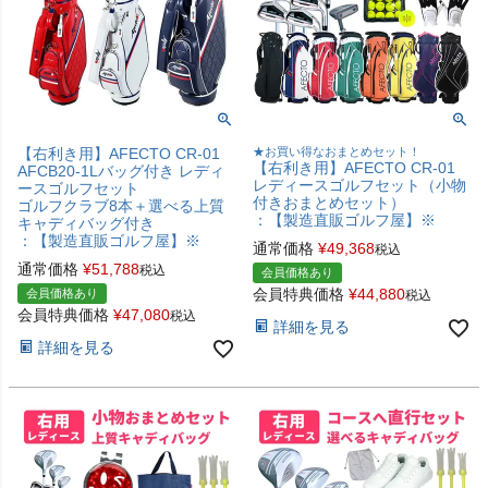
【右利き用】AFECTO CR-01
★お買い得なおまとめセット！
【右利き用】AFECTO CR-01
AFCB20-1Lバッグ付き レディ
レディースゴルフセット（小物
ースゴルフセット
付きおまとめセット）
ゴルフクラブ8本＋選べる上質
：【製造直販ゴルフ屋】※
キャディバッグ付き
：【製造直販ゴルフ屋】※
通常価格
¥
49,368
税込
通常価格
¥
51,788
税込
会員価格あり
会員特典価格
¥
44,880
会員価格あり
税込
会員特典価格
¥
47,080
税込
詳細を見る
詳細を見る