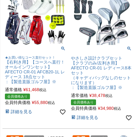
★お買い得なコース直行セット！
やさしさ設計クラブセット
【右利き用】【コースへ直行！
【クラブのみ/左利き用】
オールインワンセット】
AFECTO CR-01 レディース8本
AFECTO CR-01 AFCB20-1L レ
セット
ディース 18点セット
（キャディバッグなしのセット
：【製造直販ゴルフ屋】※
になります）
：【製造直販ゴルフ屋】※
通常価格
¥
61,468
税込
通常価格
¥
38,478
税込
会員価格あり
会員特典価格
¥
55,880
会員価格あり
税込
会員特典価格
¥
34,980
税込
詳細を見る
詳細を見る