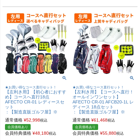
★お買い得なコース直行セット！
★お買い得なコース直行セット！
【左利き用】【初心者におすす
【左利き用】【コースへ直行！
め】コースへ直行18点
オールインワンセット】
AFECTO CR-01 レディースセ
AFECTO CR-01 AFCB20-1L レ
ット
ディース 18点セット
：【製造直販ゴルフ屋】※
：【製造直販ゴルフ屋】※
通常価格
¥
52,998
通常価格
¥
61,468
税込
税込
会員価格あり
会員価格あり
会員特典価格
¥
48,180
会員特典価格
¥
55,880
税込
税込