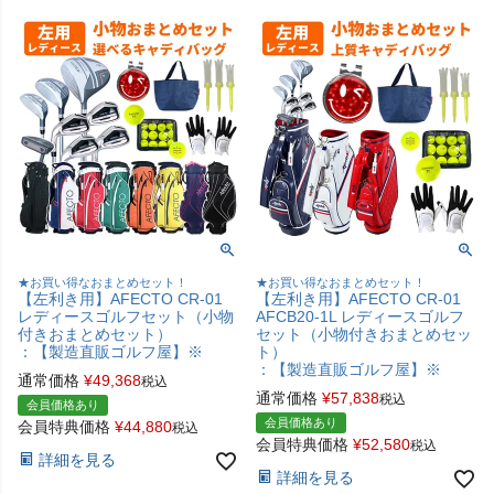
★お買い得なおまとめセット！
★お買い得なおまとめセット！
【左利き用】AFECTO CR-01
【左利き用】AFECTO CR-01
レディースゴルフセット（小物
AFCB20-1L レディースゴルフ
付きおまとめセット）
セット（小物付きおまとめセッ
：【製造直販ゴルフ屋】※
ト）
：【製造直販ゴルフ屋】※
通常価格
¥
49,368
税込
通常価格
¥
57,838
税込
会員価格あり
会員価格あり
会員特典価格
¥
44,880
税込
会員特典価格
¥
52,580
税込
詳細を見る
詳細を見る