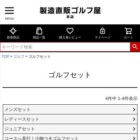
MENU
新着商品
商品一覧
購入者レビュー
マイページ
カート
TOP
ゴルフ
ゴルフセット
ゴルフセット
4
件中
1
-
4
件表示
メンズセット
レディースセット
ジュニアセット
コースへ直行！小物つきゴルフセット