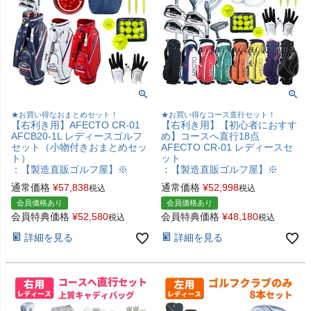
★お買い得なおまとめセット！
★お買い得なコース直行セット！
【右利き用】AFECTO CR-01
【右利き用】【初心者におすす
AFCB20-1L レディースゴルフ
め】コースへ直行18点
セット（小物付きおまとめセッ
AFECTO CR-01 レディースセ
ト）
ット
：【製造直販ゴルフ屋】※
：【製造直販ゴルフ屋】※
通常価格
¥
57,838
通常価格
¥
52,998
税込
税込
会員価格あり
会員価格あり
会員特典価格
¥
52,580
会員特典価格
¥
48,180
税込
税込
詳細を見る
詳細を見る