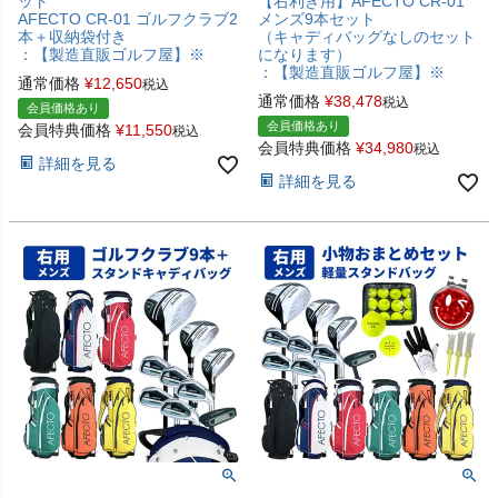
ット
【右利き用】AFECTO CR-01
AFECTO CR-01 ゴルフクラブ2
メンズ9本セット
本＋収納袋付き
（キャディバッグなしのセット
：【製造直販ゴルフ屋】※
になります）
：【製造直販ゴルフ屋】※
通常価格
¥
12,650
税込
通常価格
¥
38,478
税込
会員価格あり
会員価格あり
会員特典価格
¥
11,550
税込
会員特典価格
¥
34,980
税込
詳細を見る
詳細を見る