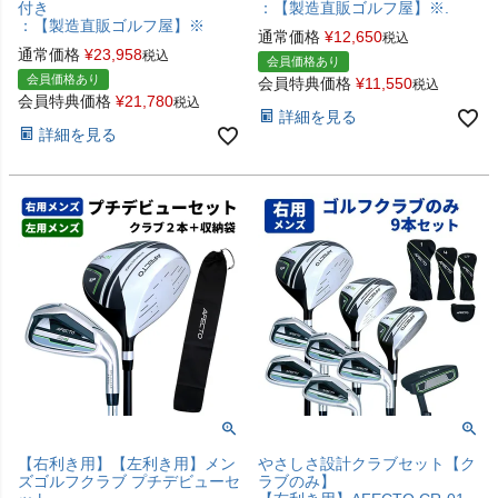
付き
：【製造直販ゴルフ屋】※.
：【製造直販ゴルフ屋】※
通常価格
¥
12,650
税込
通常価格
¥
23,958
税込
会員価格あり
会員価格あり
会員特典価格
¥
11,550
税込
会員特典価格
¥
21,780
税込
詳細を見る
詳細を見る
【右利き用】【左利き用】メン
やさしさ設計クラブセット【ク
ズゴルフクラブ プチデビューセ
ラブのみ】