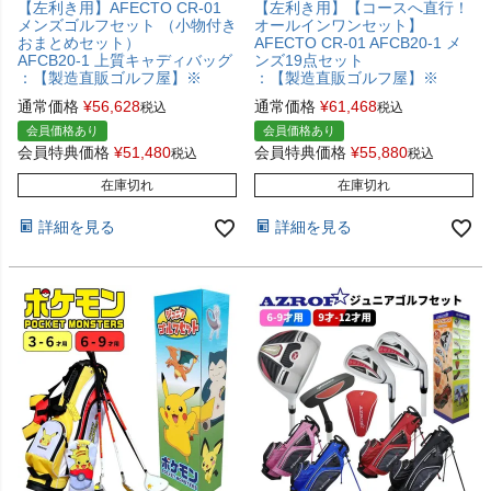
【左利き用】AFECTO CR-01
【左利き用】【コースへ直行！
メンズゴルフセット （小物付き
オールインワンセット】
おまとめセット）
AFECTO CR-01 AFCB20-1 メ
AFCB20-1 上質キャディバッグ
ンズ19点セット
：【製造直販ゴルフ屋】※
：【製造直販ゴルフ屋】※
通常価格
¥
56,628
通常価格
¥
61,468
税込
税込
会員価格あり
会員価格あり
会員特典価格
¥
51,480
会員特典価格
¥
55,880
税込
税込
在庫切れ
在庫切れ
詳細を見る
詳細を見る