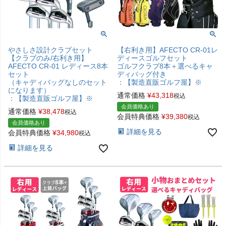
やさしさ設計クラブセット
【右利き用】AFECTO CR-01レ
【クラブのみ/右利き用】
ディースゴルフセット
AFECTO CR-01 レディース8本
ゴルフクラブ8本＋選べるキャ
セット
ディバッグ付き
（キャディバッグなしのセット
：【製造直販ゴルフ屋】※
になります）
通常価格
¥
43,318
税込
：【製造直販ゴルフ屋】※
会員価格あり
通常価格
¥
38,478
税込
会員特典価格
¥
39,380
税込
会員価格あり
詳細を見る
会員特典価格
¥
34,980
税込
詳細を見る