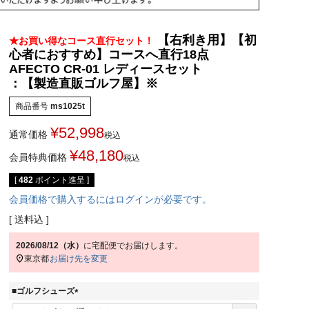
【右利き用】【初
★お買い得なコース直行セット！
心者におすすめ】コースへ直行18点
AFECTO CR-01 レディースセット
：【製造直販ゴルフ屋】※
商品番号
ms1025t
¥
52,998
通常価格
税込
¥
48,180
会員特典価格
税込
[
482
ポイント進呈 ]
会員価格で購入するにはログインが必要です。
送料込
2026/08/12（水）
に
宅配便
でお届けします。
東京都
お届け先を変更
■ゴルフシューズ
(