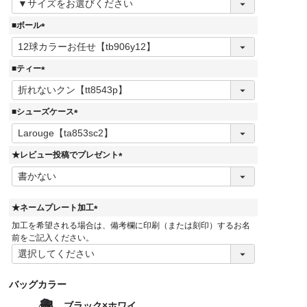
必
須
■ボール
)
(
必
須
■ティー
)
(
必
須
■シューズケース
)
(
必
須
★レビュー投稿でプレゼント
)
(
必
須
)
★ネームプレート加工
(
加工を希望される場合は、備考欄に印刷（または刻印）するお名
必
前をご記入ください。
須
)
バッグカラー
ブラック×ホワイ