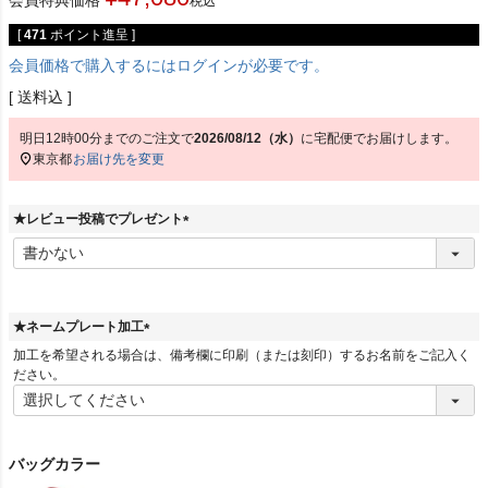
¥
47,080
会員特典価格
税込
[
471
ポイント進呈 ]
会員価格で購入するにはログインが必要です。
送料込
明日
12時00分
までのご注文で
2026/08/12（水）
に
宅配便
でお届けします。
東京都
お届け先を変更
★レビュー投稿でプレゼント
(
必
須
)
★ネームプレート加工
(
加工を希望される場合は、備考欄に印刷（または刻印）するお名前をご記入く
必
ださい。
須
)
バッグカラー