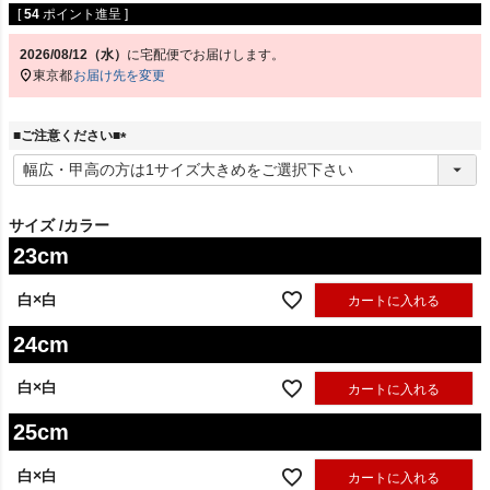
[
54
ポイント進呈 ]
2026/08/12（水）
に
宅配便
でお届けします。
東京都
お届け先を変更
■ご注意ください■
(
必
須
)
サイズ
カラー
23cm
白×白
カートに入れる
24cm
白×白
カートに入れる
25cm
白×白
カートに入れる