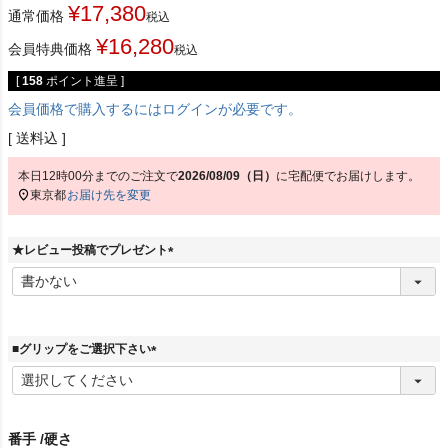
¥
17,380
通常価格
税込
¥
16,280
会員特典価格
税込
[
158
ポイント進呈 ]
会員価格で購入するにはログインが必要です。
送料込
本日
12時00分
までのご注文で
2026/08/09（日）
に
宅配便
でお届けします。
東京都
お届け先を変更
★レビュー投稿でプレゼント
(
必
須
)
■グリップをご選択下さい
(
必
須
)
番手
硬さ