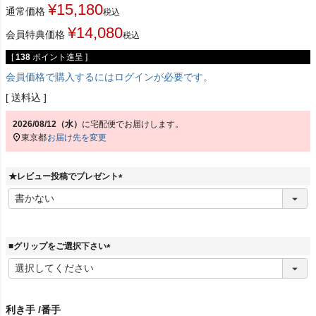
¥
15,180
通常価格
税込
¥
14,080
会員特典価格
税込
[
138
ポイント進呈 ]
会員価格で購入するにはログインが必要です。
送料込
2026/08/12（水）
に
宅配便
でお届けします。
東京都
お届け先を変更
★レビュー投稿でプレゼント
(
必
須
)
■グリップをご選択下さい
(
必
須
)
利き手
番手