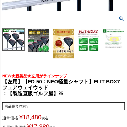
NEW★新製品★左用がラインナップ
【左用】【FD-50：NEO軽量シャフト】FLIT-BOX7
フェアウェイウッド
：【製造直販ゴルフ屋】※
商品番号
hf205
¥
18,480
通常価格
税込
¥
17,380
会員特典価格
税込