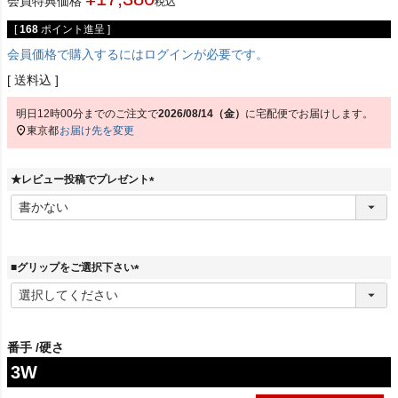
[
168
ポイント進呈 ]
会員価格で購入するにはログインが必要です。
送料込
明日
12時00分
までのご注文で
2026/08/14（金）
に
宅配便
でお届けします。
東京都
お届け先を変更
★レビュー投稿でプレゼント
(
必
須
)
■グリップをご選択下さい
(
必
須
)
番手
硬さ
3W