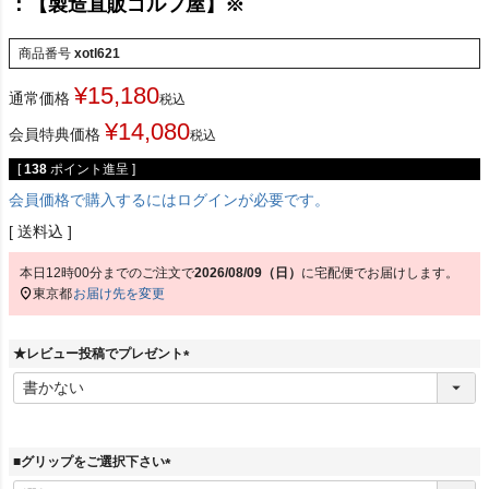
：【製造直販ゴルフ屋】※
商品番号
xotl621
¥
15,180
通常価格
税込
¥
14,080
会員特典価格
税込
[
138
ポイント進呈 ]
会員価格で購入するにはログインが必要です。
送料込
本日
12時00分
までのご注文で
2026/08/09（日）
に
宅配便
でお届けします。
東京都
お届け先を変更
★レビュー投稿でプレゼント
(
必
須
)
■グリップをご選択下さい