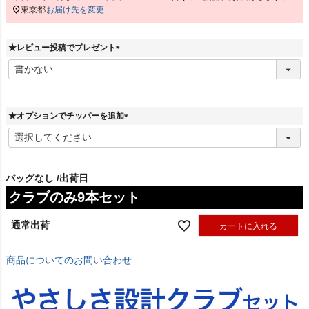
本日
12時00分
までのご注文で
2026/08/12（水）
に
宅配便
でお届けします。
東京都
お届け先を変更
★レビュー投稿でプレゼント
(
必
須
)
★オプションでチッパーを追加
(
必
須
)
バッグなし
出荷日
クラブのみ9本セット
通常出荷
カートに入れる
商品についてのお問い合わせ