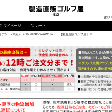
電話
マイページ
カート
検索
イアン（7本組）（6I/7I/8I/9I/PW/AW/SW）：【製造直販ゴルフ屋】※