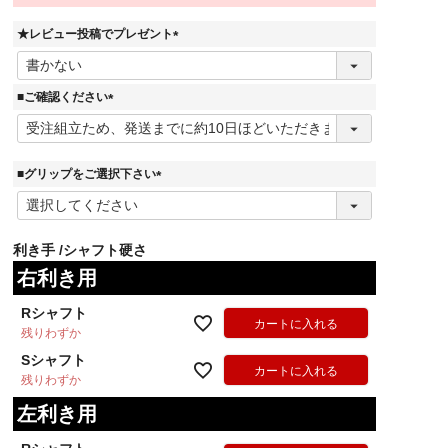
★レビュー投稿でプレゼント
(
必
須
■ご確認ください
)
(
必
須
)
■グリップをご選択下さい
(
必
須
利き手
シャフト硬さ
)
右利き用
Rシャフト
カートに入れる
残りわずか
Sシャフト
カートに入れる
残りわずか
左利き用