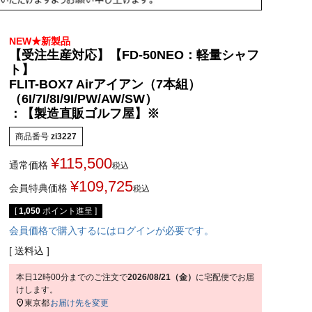
NEW★新製品
【受注生産対応】【FD-50NEO：軽量シャフ
ト】
FLIT-BOX7 Airアイアン（7本組）
（6I/7I/8I/9I/PW/AW/SW）
：【製造直販ゴルフ屋】※
商品番号
zi3227
¥
115,500
通常価格
税込
¥
109,725
会員特典価格
税込
[
1,050
ポイント進呈 ]
会員価格で購入するにはログインが必要です。
送料込
本日
12時00分
までのご注文で
2026/08/21（金）
に
宅配便
でお届
けします。
東京都
お届け先を変更