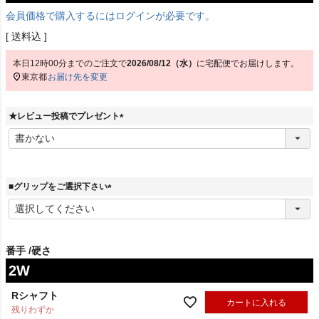
会員価格で購入するにはログインが必要です。
送料込
本日
12時00分
までのご注文で
2026/08/12（水）
に
宅配便
でお届けします。
東京都
お届け先を変更
★レビュー投稿でプレゼント
(
必
須
)
■グリップをご選択下さい
(
必
須
)
番手
硬さ
2W
Rシャフト
カートに入れる
残りわずか