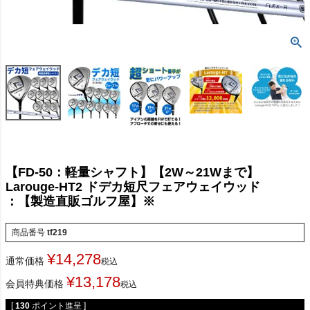
【FD-50：軽量シャフト】【2W～21Wまで】
Larouge-HT2 ドデカ短尺フェアウェイウッド
：【製造直販ゴルフ屋】※
商品番号
tf219
¥
14,278
通常価格
税込
¥
13,178
会員特典価格
税込
[
130
ポイント進呈 ]