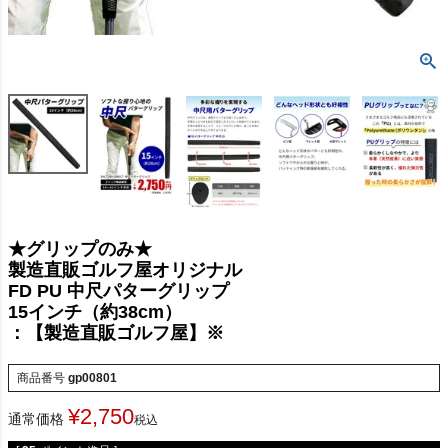
★グリップのみ★
製造直販ゴルフ屋オリジナル
FD PU 中尺パターグリップ
15インチ（約38cm）
：【製造直販ゴルフ屋】※
商品番号
gp00801
¥
2,750
通常価格
税込