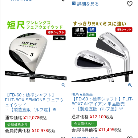
詳細を見る
【FD-60：標準シャフト】
NEW★新製品
【FD-60：標準シャフト】FLIT-
FLIT-BOX SEMIONE フェアウ
BOX7 Airアイアン 単品販売
ェイウッド
：【製造直販ゴルフ屋】※
：【製造直販ゴルフ屋】※
通常価格
¥
12,100
税込
通常価格
¥
12,078
税込
会員価格あり
会員価格あり
会員特典価格
¥
11,495
税込
会員特典価格
¥
10,978
税込