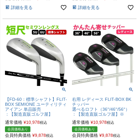
詳細を見る
詳細を見る
【FD-60：標準シャフト】FLIT-
右用 レディース FLIT-BOX BK
BOX SEMIONE ユーティリティ
チッパー
アイアン 単品販売
選べるロフト（36°/46°/56°）
：【製造直販ゴルフ屋】
：【製造直販ゴルフ屋】※
通常価格
¥
10,978
通常価格
¥
10,978
税込
税込
会員価格あり
会員価格あり
会員特典価格
¥
9,878
会員特典価格
¥
9,878
税込
税込