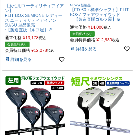
【女性用ユーティリティアイア
NEW★新製品
【FD-60：標準シャフト】FLIT-
ン】
BOX7 フェアウェイウッド
FLIT-BOX SEMIONE レディー
：【製造直販ゴルフ屋】※
ス ユーティリティアイアン
5U/6U 単品販売
通常価格
¥
14,080
税込
:【製造直販ゴルフ屋】※
会員価格あり
通常価格
¥
13,178
税込
会員特典価格
¥
12,980
税込
会員価格あり
詳細を見る
会員特典価格
¥
12,078
税込
詳細を見る