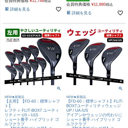
会員特典価格
¥
11,748
税込
会員特典価格
¥
11,880
税込
詳細を見る
詳細を見る
NEW★新製品
NEW★新製品
【左用】【FD-60：標準シャフ
【FD-60：標準シャフト】FLIT-
ト】
BOX7ユーティリティウェッジ
レフティ FLIT-BOX7 ユーティ
UP / UA /US
リティー U3～U15
アイアンやウェッジの代わりに
ショート番手 ハイブリッド ゴ
ショート番手 ハイブリッド ゴ
ルフクラブ
ルフクラブ