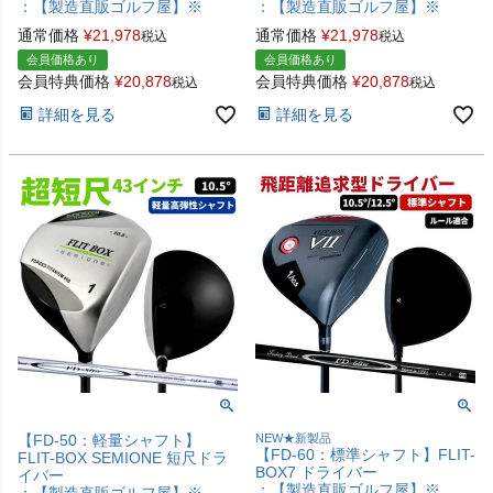
：【製造直販ゴルフ屋】※
：【製造直販ゴルフ屋】※
通常価格
¥
21,978
通常価格
¥
21,978
税込
税込
会員価格あり
会員価格あり
会員特典価格
¥
20,878
会員特典価格
¥
20,878
税込
税込
詳細を見る
詳細を見る
【FD-50：軽量シャフト】
NEW★新製品
【FD-60：標準シャフト】FLIT-
FLIT-BOX SEMIONE 短尺ドラ
BOX7 ドライバー
イバー
：【製造直販ゴルフ屋】※
：【製造直販ゴルフ屋】※