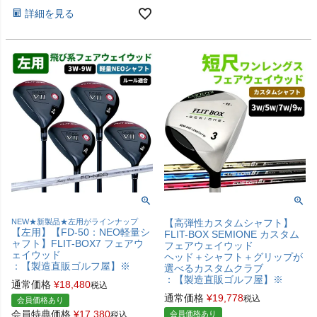
詳細を見る
NEW★新製品★左用がラインナップ
【高弾性カスタムシャフト】
【左用】【FD-50：NEO軽量シ
FLIT-BOX SEMIONE カスタム
ャフト】FLIT-BOX7 フェアウ
フェアウェイウッド
ェイウッド
ヘッド＋シャフト＋グリップが
：【製造直販ゴルフ屋】※
選べるカスタムクラブ
：【製造直販ゴルフ屋】※
通常価格
¥
18,480
税込
通常価格
¥
19,778
税込
会員価格あり
会員特典価格
¥
17,380
会員価格あり
税込