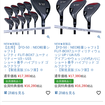
NEW★新製品
NEW★新製品
【左用】【FD-50：NEO軽量シ
【FD-50：NEO軽量シャフト】
ャフト】
FLIT-BOX7ユーティリティウェ
レフティ FLIT-BOX7 ユーティ
ッジ UP / UA /US
リティー U3～U15
アイアンやウェッジの代わりに
ショート番手 ハイブリッド ゴ
ショート番手 ハイブリッド ゴ
ルフクラブ
ルフクラブ
：【製造直販ゴルフ屋】※
：【製造直販ゴルフ屋】※
通常価格
¥
17,380
通常価格
¥
17,380
税込
税込
会員価格あり
会員価格あり
会員特典価格
¥
16,280
会員特典価格
¥
16,280
税込
税込
詳細を見る
詳細を見る