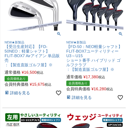
NEW★新製品
NEW★新製品
【受注生産対応】【FD-
【FD-50：NEO軽量シャフト】
50NEO：軽量シャフト】
FLIT-BOX7ユーティリティー
FLIT-BOX7 Airアイアン 単品販
U3～U15
売
ショート番手 ハイブリッド ゴ
：【製造直販ゴルフ屋】※
ルフクラブ
：【製造直販ゴルフ屋】※
通常価格
¥
16,500
税込
通常価格
¥
17,380
税込
会員価格あり
会員価格あり
会員特典価格
¥
15,675
税込
会員特典価格
¥
16,280
税込
詳細を見る
詳細を見る