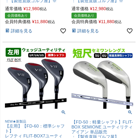
：【製造直販ゴルフ屋】※
：【製造直販ゴルフ屋】※
通常価格
¥
12,980
通常価格
¥
12,980
税込
税込
会員価格あり
会員価格あり
会員特典価格
¥
11,880
会員特典価格
¥
11,880
税込
税込
詳細を見る
詳細を見る
NEW★新製品
【FD-50：軽量シャフト】FLIT-
【左用】【FD-60：標準シャフ
BOX SEMIONE ユーティリティ
ト】
アイアン 単品販売
レフティ FLIT-BOX7ユーティ
：【製造直販ゴルフ屋】