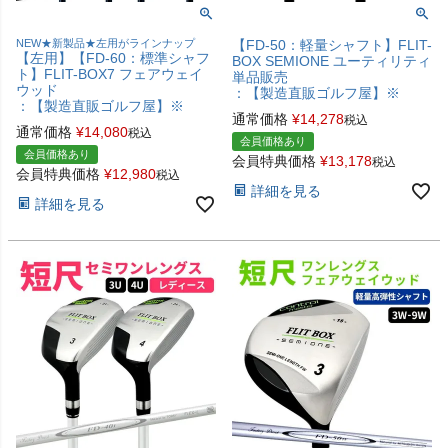
NEW★新製品★左用がラインナップ
【FD-50：軽量シャフト】FLIT-
【左用】【FD-60：標準シャフ
BOX SEMIONE ユーティリティ
ト】FLIT-BOX7 フェアウェイ
単品販売
ウッド
：【製造直販ゴルフ屋】※
：【製造直販ゴルフ屋】※
通常価格
¥
14,278
税込
通常価格
¥
14,080
税込
会員価格あり
会員価格あり
会員特典価格
¥
13,178
税込
会員特典価格
¥
12,980
税込
詳細を見る
詳細を見る