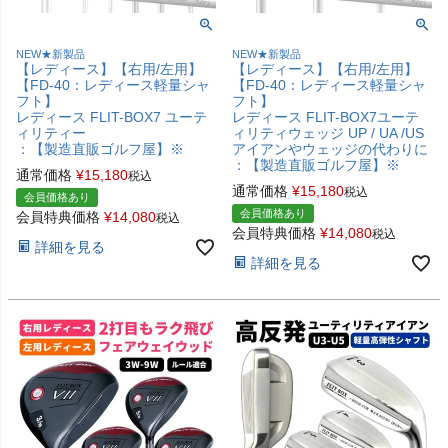
NEW★新製品
NEW★新製品
【レディース】【右用/左用】
【レディース】【右用/左用】
【FD-40：レディース軽量シャ
【FD-40：レディース軽量シャ
フト】
フト】
レディース FLIT-BOX7 ユーテ
レディース FLIT-BOX7ユーテ
ィリティー
ィリティウェッジ UP / UA /US
：【製造直販ゴルフ屋】※
アイアンやウェッジの代わりに
：【製造直販ゴルフ屋】※
通常価格
¥
15,180
税込
通常価格
¥
15,180
税込
会員価格あり
会員価格あり
会員特典価格
¥
14,080
税込
会員特典価格
¥
14,080
税込
詳細を見る
詳細を見る