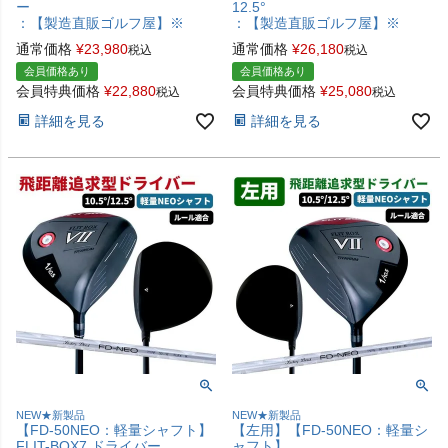
ー
12.5°
：【製造直販ゴルフ屋】※
：【製造直販ゴルフ屋】※
通常価格
¥
23,980
通常価格
¥
26,180
税込
税込
会員価格あり
会員価格あり
会員特典価格
¥
22,880
会員特典価格
¥
25,080
税込
税込
詳細を見る
詳細を見る
NEW★新製品
NEW★新製品
【FD-50NEO：軽量シャフト】
【左用】【FD-50NEO：軽量シ
FLIT-BOX7 ドライバー
ャフト】