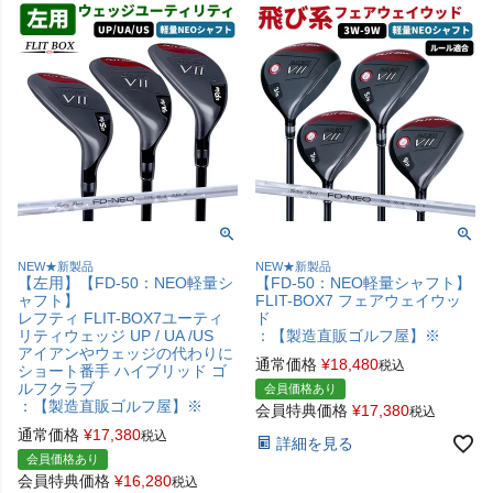
NEW★新製品
NEW★新製品
【左用】【FD-50：NEO軽量シ
【FD-50：NEO軽量シャフト】
ャフト】
FLIT-BOX7 フェアウェイウッ
レフティ FLIT-BOX7ユーティ
ド
リティウェッジ UP / UA /US
：【製造直販ゴルフ屋】※
アイアンやウェッジの代わりに
通常価格
¥
18,480
税込
ショート番手 ハイブリッド ゴ
ルフクラブ
会員価格あり
：【製造直販ゴルフ屋】※
会員特典価格
¥
17,380
税込
通常価格
¥
17,380
税込
詳細を見る
会員価格あり
会員特典価格
¥
16,280
税込