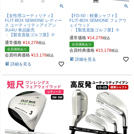
【女性用ユーティリティ】
【FD-50：軽量シャフト】
FLIT-BOX SEMIONE レディー
FLIT-BOX SEMIONE フェアウ
ス ユーティリティアイアン
ェイウッド
3U/4U 単品販売
：【製造直販ゴルフ屋】※
：【製造直販ゴルフ屋】※
通常価格
¥
14,278
税込
通常価格
¥
14,278
税込
会員価格あり
会員価格あり
会員特典価格
¥
13,178
税込
会員特典価格
¥
13,178
税込
詳細を見る
詳細を見る