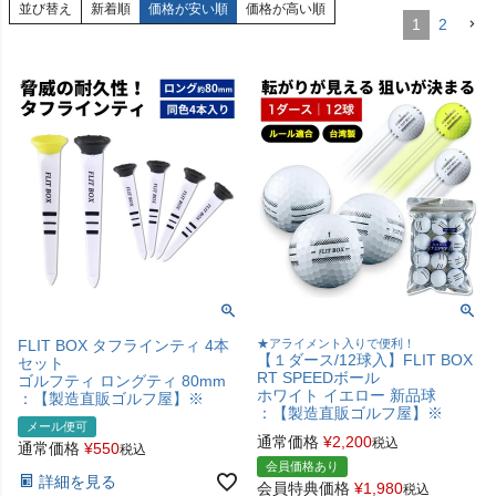
並び替え
新着順
価格が安い順
価格が高い順
1
2
FLIT BOX タフラインティ 4本
★アライメント入りで便利！
【１ダース/12球入】FLIT BOX
セット
RT SPEEDボール
ゴルフティ ロングティ 80mm
ホワイト イエロー 新品球
：【製造直販ゴルフ屋】※
：【製造直販ゴルフ屋】※
メール便可
通常価格
¥
2,200
税込
通常価格
¥
550
税込
会員価格あり
詳細を見る
会員特典価格
¥
1,980
税込