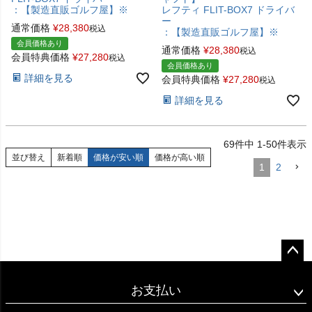
：【製造直販ゴルフ屋】※
レフティ FLIT-BOX7 ドライバ
ー
通常価格
¥
28,380
税込
：【製造直販ゴルフ屋】※
会員価格あり
通常価格
¥
28,380
税込
会員特典価格
¥
27,280
税込
会員価格あり
詳細を見る
会員特典価格
¥
27,280
税込
詳細を見る
69
件中
1
-
50
件表示
並び替え
新着順
価格が安い順
価格が高い順
1
2
ペー
ジト
お支払い
ップ