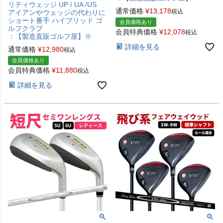
リティウェッジ UP / UA /US
通常価格
¥
13,178
税込
アイアンやウェッジの代わりに
ショート番手 ハイブリッド ゴ
会員価格あり
ルフクラブ
会員特典価格
¥
12,078
税込
：【製造直販ゴルフ屋】※
詳細を見る
通常価格
¥
12,980
税込
会員価格あり
会員特典価格
¥
11,880
税込
詳細を見る