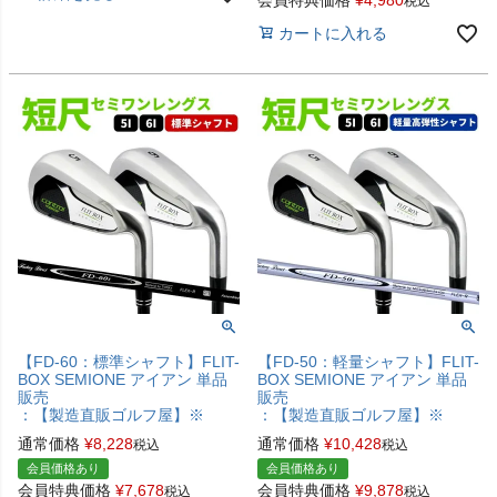
税込
カートに入れる
【FD-60：標準シャフト】FLIT-
【FD-50：軽量シャフト】FLIT-
BOX SEMIONE アイアン 単品
BOX SEMIONE アイアン 単品
販売
販売
：【製造直販ゴルフ屋】※
：【製造直販ゴルフ屋】※
通常価格
¥
8,228
通常価格
¥
10,428
税込
税込
会員価格あり
会員価格あり
会員特典価格
¥
7,678
会員特典価格
¥
9,878
税込
税込