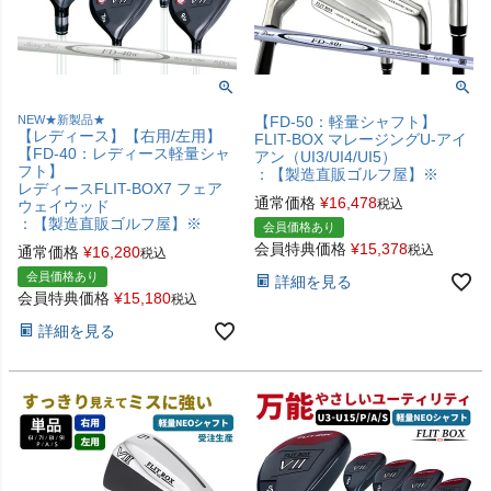
NEW★新製品★
【FD-50：軽量シャフト】
【レディース】【右用/左用】
FLIT-BOX マレージングU-アイ
【FD-40：レディース軽量シャ
アン（UI3/UI4/UI5）
フト】
：【製造直販ゴルフ屋】※
レディースFLIT-BOX7 フェア
通常価格
¥
16,478
税込
ウェイウッド
：【製造直販ゴルフ屋】※
会員価格あり
会員特典価格
¥
15,378
税込
通常価格
¥
16,280
税込
会員価格あり
詳細を見る
会員特典価格
¥
15,180
税込
詳細を見る