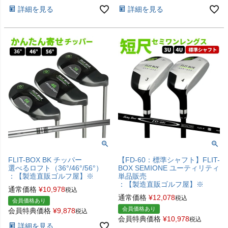
詳細を見る
詳細を見る
FLIT-BOX BK チッパー
【FD-60：標準シャフト】FLIT-
選べるロフト（36°/46°/56°）
BOX SEMIONE ユーティリティ
：【製造直販ゴルフ屋】※
単品販売
：【製造直販ゴルフ屋】※
通常価格
¥
10,978
税込
通常価格
¥
12,078
税込
会員価格あり
会員価格あり
会員特典価格
¥
9,878
税込
会員特典価格
¥
10,978
税込
詳細を見る