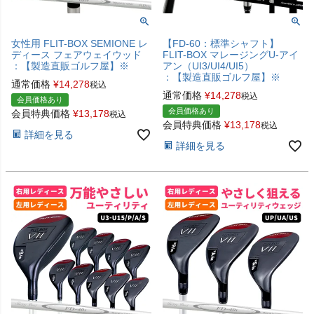
女性用 FLIT-BOX SEMIONE レ
【FD-60：標準シャフト】
ディース フェアウェイウッド
FLIT-BOX マレージングU-アイ
：【製造直販ゴルフ屋】※
アン（UI3/UI4/UI5）
：【製造直販ゴルフ屋】※
通常価格
¥
14,278
税込
通常価格
¥
14,278
税込
会員価格あり
会員価格あり
会員特典価格
¥
13,178
税込
会員特典価格
¥
13,178
税込
詳細を見る
詳細を見る