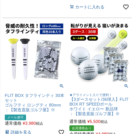
カートに入れる
FLIT BOX タフラインティ 30本
★アライメント入りで便利！
【3ダースセット/36球入】FLIT
セット
BOX RT SPEEDボール
ゴルフティ ロングティ 80mm
ホワイト イエロー 新品球
：【製造直販ゴルフ屋】※
：【製造直販ゴルフ屋】※
メール便可
通常価格
¥
5,500
税込
通常価格
¥
3,980
税込
会員価格あり
詳細を見る
会員特典価格
¥
4,980