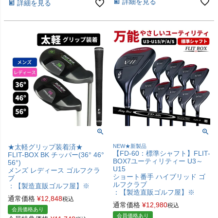
詳細を見る
詳細を見る
★太軽グリップ装着済★
NEW★新製品
【FD-60：標準シャフト】FLIT-
FLIT-BOX BK チッパー(36° 46°
BOX7ユーティリティー U3～
56°)
U15
メンズ レディース ゴルフクラ
ショート番手 ハイブリッド ゴ
ブ
ルフクラブ
：【製造直販ゴルフ屋】※
：【製造直販ゴルフ屋】※
通常価格
¥
12,848
税込
通常価格
¥
12,980
税込
会員価格あり
会員価格あり