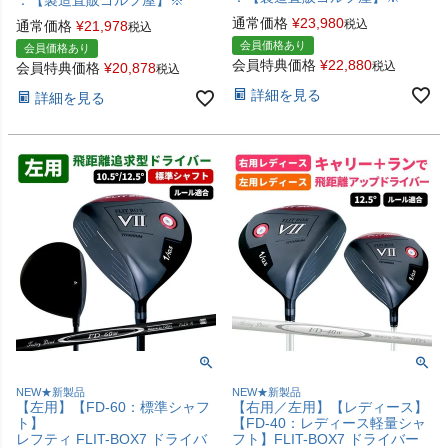
通常価格
¥
23,980
税込
通常価格
¥
21,978
税込
会員価格あり
会員価格あり
会員特典価格
¥
22,880
税込
会員特典価格
¥
20,878
税込
詳細を見る
詳細を見る
NEW★新製品
NEW★新製品
【左用】【FD-60：標準シャフ
【右用／左用】【レディース】
ト】
【FD-40：レディース軽量シャ
レフティ FLIT-BOX7 ドライバ
フト】FLIT-BOX7 ドライバー