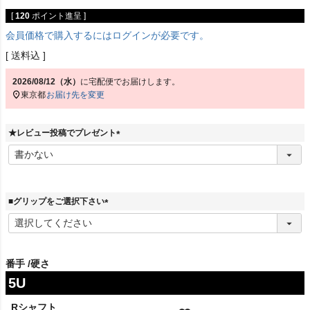
[
120
ポイント進呈 ]
会員価格で購入するにはログインが必要です。
送料込
2026/08/12（水）
に
宅配便
でお届けします。
東京都
お届け先を変更
★レビュー投稿でプレゼント
(
必
須
)
■グリップをご選択下さい
(
必
須
)
番手
硬さ
5U