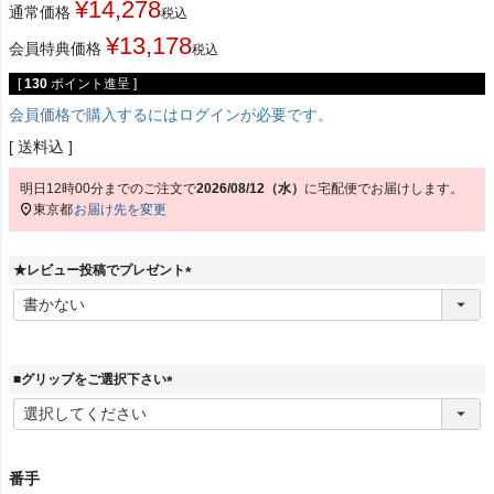
¥
14,278
通常価格
税込
¥
13,178
会員特典価格
税込
[
130
ポイント進呈 ]
会員価格で購入するにはログインが必要です。
送料込
明日
12時00分
までのご注文で
2026/08/12（水）
に
宅配便
でお届けします。
東京都
お届け先を変更
★レビュー投稿でプレゼント
(
必
須
)
■グリップをご選択下さい
(
必
須
)
番手