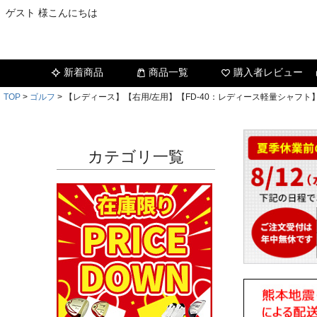
ゲスト 様こんにちは
新着商品
商品一覧
購入者レビュー
TOP
ゴルフ
【レディース】【右用/左用】【FD-40：レディース軽量シャフト】レ
カテゴリ一覧