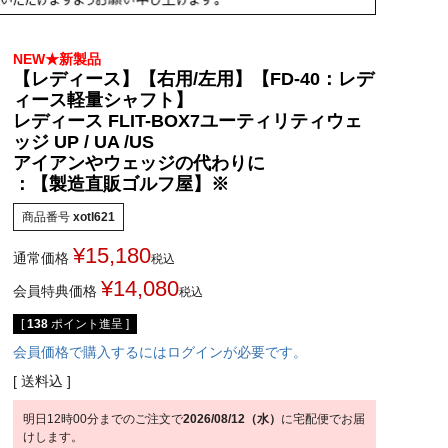
NEW★新製品
【レディース】【右用/左用】【FD-40：レデ
ィース軽量シャフト】
レディース FLIT-BOX7ユーティリティウェ
ッジ UP / UA /US
アイアンやウェッジの代わりに
：【製造直販ゴルフ屋】※
商品番号
xotl621
¥
15,180
通常価格
税込
¥
14,080
会員特典価格
税込
[
138
ポイント進呈 ]
会員価格で購入するにはログインが必要です。
送料込
明日
12時00分
までのご注文で
2026/08/12（水）
に
宅配便
でお届
けします。