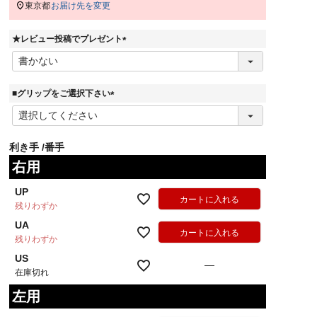
東京都
お届け先を変更
★レビュー投稿でプレゼント
(
必
須
)
■グリップをご選択下さい
(
必
須
利き手
番手
)
右用
UP
カートに入れる
残りわずか
UA
カートに入れる
残りわずか
US
—
在庫切れ
左用