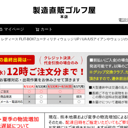
電話
マイページ
カート
検索
ディース FLIT-BOX7ユーティリティウェッジ UP / UA /USアイアンやウェ