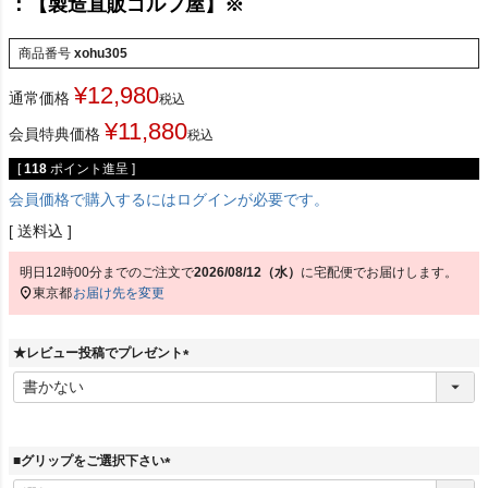
：【製造直販ゴルフ屋】※
商品番号
xohu305
¥
12,980
通常価格
税込
¥
11,880
会員特典価格
税込
[
118
ポイント進呈 ]
会員価格で購入するにはログインが必要です。
送料込
明日
12時00分
までのご注文で
2026/08/12（水）
に
宅配便
でお届けします。
東京都
お届け先を変更
★レビュー投稿でプレゼント
(
必
須
)
■グリップをご選択下さい