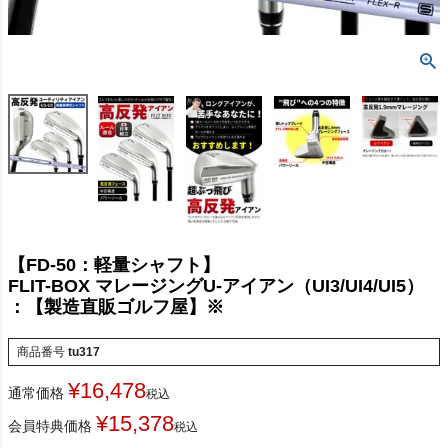
【FD-50：軽量シャフト】
FLIT-BOX マレージングU-アイアン（UI3/UI4/UI5）
：【製造直販ゴルフ屋】※
商品番号
tu317
¥
16,478
通常価格
税込
¥
15,378
会員特典価格
税込