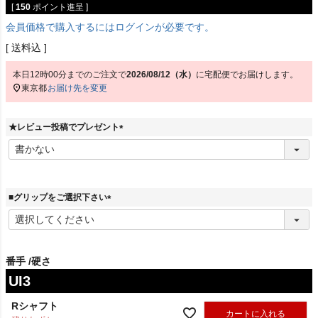
[
150
ポイント進呈 ]
会員価格で購入するにはログインが必要です。
送料込
本日
12時00分
までのご注文で
2026/08/12（水）
に
宅配便
でお届けします。
東京都
お届け先を変更
★レビュー投稿でプレゼント
(
必
須
)
■グリップをご選択下さい
(
必
須
)
番手
硬さ
UI3
Rシャフト
カートに入れる