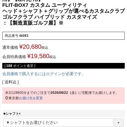
用】【左利き用】
FLIT-BOX7 カスタム ユーティリティ
ヘッド＋シャフト＋グリップが選べるカスタムクラブ
ゴルフクラブ ハイブリッド カスタマイズ
：【製造直販ゴルフ屋】※
商品番号
tk093
¥
20,680
通常価格
税込
¥
19,580
会員特典価格
税込
[
188
ポイント進呈 ]
会員価格で購入するにはログインが必要です。
送料込
本日
12時00分
までのご注文で
2026/08/22（土）
に
宅配便
でお届けします。
東京都
お届け先を変更
■シャフト
(
必