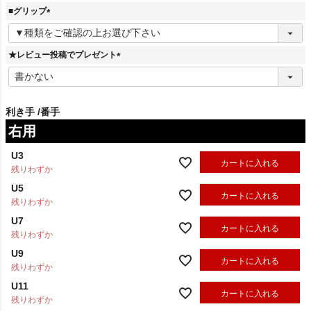
須
■グリップ
)
(
必
須
★レビュー投稿でプレゼント
)
(
必
須
)
利き手
番手
右用
U3
カートに入れる
残りわずか
U5
カートに入れる
残りわずか
U7
カートに入れる
残りわずか
U9
カートに入れる
残りわずか
U11
カートに入れる
残りわずか