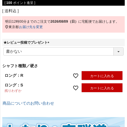
[
100
ポイント進呈 ]
送料込
明日
12時00分
までのご注文で
2026/08/09（日）
に
宅配便
でお届けします。
東京都
お届け先を変更
★レビュー投稿でプレゼント
(
必
須
)
シャフト種類／硬さ
ロング：R
カートに入れる
ロング：S
カートに入れる
残りわずか
商品についてのお問い合わせ