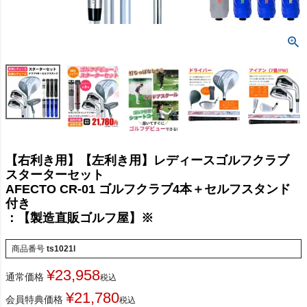
【右利き用】【左利き用】レディースゴルフクラブ
スターターセット
AFECTO CR-01 ゴルフクラブ4本＋セルフスタンド
付き
：【製造直販ゴルフ屋】※
商品番号
ts1021l
¥
23,958
通常価格
税込
¥
21,780
会員特典価格
税込