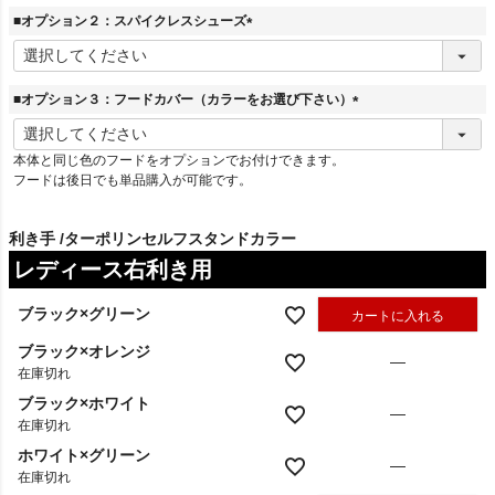
須
■オプション２：スパイクレスシューズ
)
(
必
須
■オプション３：フードカバー（カラーをお選び下さい）
)
(
必
本体と同じ色のフードをオプションでお付けできます。
須
フードは後日でも単品購入が可能です。
)
利き手
ターポリンセルフスタンドカラー
レディース右利き用
ブラック×グリーン
カートに入れる
ブラック×オレンジ
—
在庫切れ
ブラック×ホワイト
—
在庫切れ
ホワイト×グリーン
—
在庫切れ