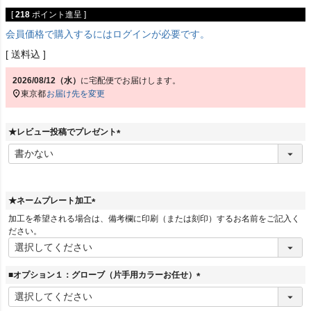
[
218
ポイント進呈 ]
会員価格で購入するにはログインが必要です。
送料込
2026/08/12（水）
に
宅配便
でお届けします。
東京都
お届け先を変更
★レビュー投稿でプレゼント
(
必
須
)
★ネームプレート加工
(
加工を希望される場合は、備考欄に印刷（または刻印）するお名前をご記入く
必
ださい。
須
)
■オプション１：グローブ（片手用カラーお任せ）
(
必