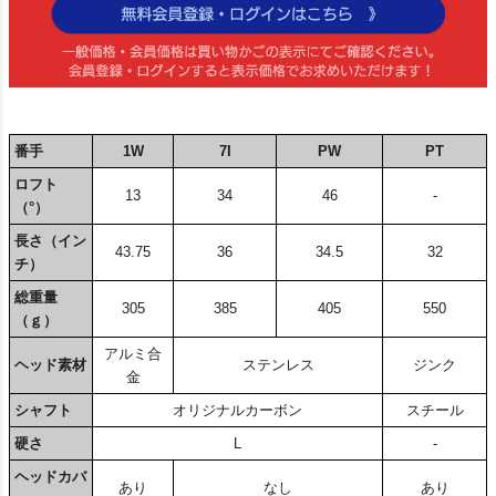
番手
1W
7I
PW
PT
ロフト
13
34
46
-
（°）
長さ（イン
43.75
36
34.5
32
チ）
総重量
305
385
405
550
（ｇ）
アルミ合
ヘッド素材
ステンレス
ジンク
金
シャフト
オリジナルカーボン
スチール
硬さ
L
-
ヘッドカバ
あり
なし
あり