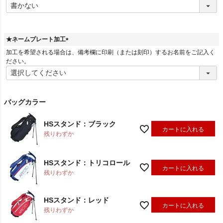
(
必
須
)
★ネームプレート加工
(
加工を希望される場合は、備考欄に印刷（または刻印）するお名前をご記入く
必
ださい。
須
)
バッグカラー
HSスタンド：ブラック
カートに入れる
残りわずか
HSスタンド：トリコロール
カートに入れる
残りわずか
HSスタンド：レッド
カートに入れる
残りわずか