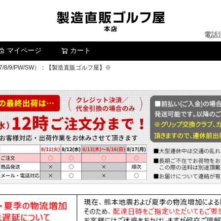
電話
マイページ
カート
検索
7/8/9/PW/SW）：【製造直販ゴルフ屋】※