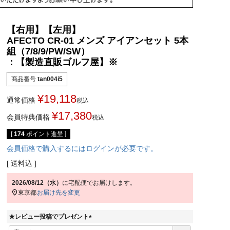
【右用】【左用】
AFECTO CR-01 メンズ アイアンセット 5本
組（7/8/9/PW/SW）
：【製造直販ゴルフ屋】※
商品番号
tan004i5
¥
19,118
通常価格
税込
¥
17,380
会員特典価格
税込
[
174
ポイント進呈 ]
会員価格で購入するにはログインが必要です。
送料込
2026/08/12（水）
に
宅配便
でお届けします。
東京都
お届け先を変更
★レビュー投稿でプレゼント
(