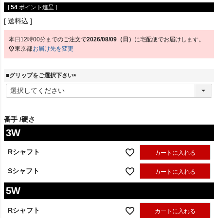
[
54
ポイント進呈 ]
送料込
本日
12時00分
までのご注文で
2026/08/09（日）
に
宅配便
でお届けします。
東京都
お届け先を変更
■グリップをご選択下さい
(
必
須
)
番手
硬さ
3W
Rシャフト
カートに入れる
Sシャフト
カートに入れる
5W
Rシャフト
カートに入れる