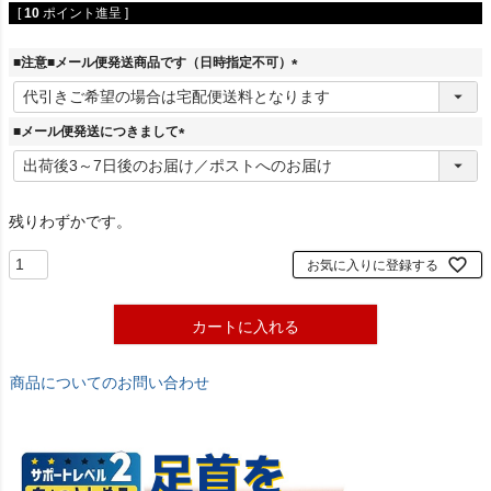
[
10
ポイント進呈 ]
■注意■メール便発送商品です（日時指定不可）
(
必
須
■メール便発送につきまして
)
(
必
須
)
残りわずかです。
お気に入りに登録する
カートに入れる
商品についてのお問い合わせ