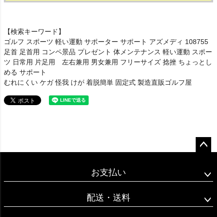
【検索キーワード】
ゴルフ スポーツ 軽い運動 サポーター サポート アズメディ 108755
足首 足首用 コンペ景品 プレゼント 体メンテナンス 軽い運動 スポー
ツ 日常用 片足用 左右兼用 男女兼用 フリーサイズ 捻挫 ちょっとし
める サポート
むれにくい ケガ 怪我 けが 着脱簡単 固定式 製造直販ゴルフ屋
ペー
ジト
お支払い
ップ
へ
配送・送料