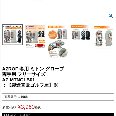
AZROF 冬用 ミトン グローブ
両手用 フリーサイズ
AZ-MTNGLB01
：【製造直販ゴルフ屋】※
商品番号
ta1068
¥
3,960
通常価格
税込
[
36
ポイント進呈 ]