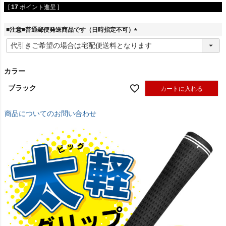
[
17
ポイント進呈 ]
■注意■普通郵便発送商品です（日時指定不可）
(
必
須
)
カラー
ブラック
カートに入れる
商品についてのお問い合わせ