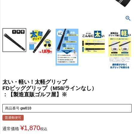
太い・軽い！太軽グリップ
FDビッググリップ（M58/ラインなし）
：【製造直販ゴルフ屋】※
商品番号
gw010
普通郵便可
¥
1,870
通常価格
税込