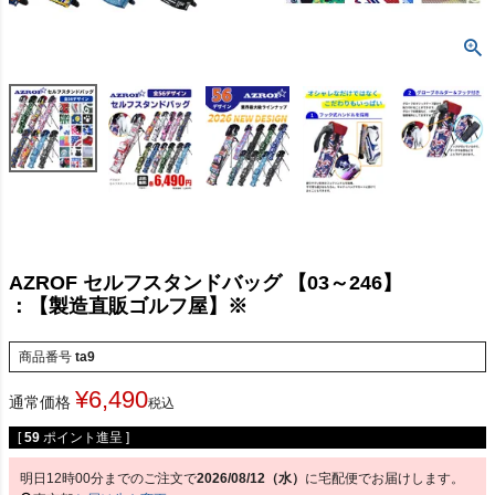
AZROF セルフスタンドバッグ 【03～246】
：【製造直販ゴルフ屋】※
商品番号
ta9
¥
6,490
通常価格
税込
[
59
ポイント進呈 ]
明日
12時00分
までのご注文で
2026/08/12（水）
に
宅配便
でお届けします。