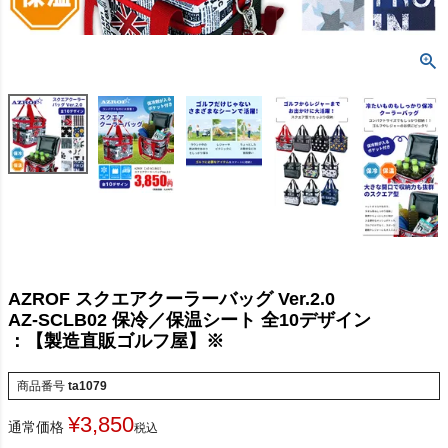
AZROF スクエアクーラーバッグ Ver.2.0
AZ-SCLB02 保冷／保温シート 全10デザイン
：【製造直販ゴルフ屋】※
商品番号
ta1079
¥
3,850
通常価格
税込