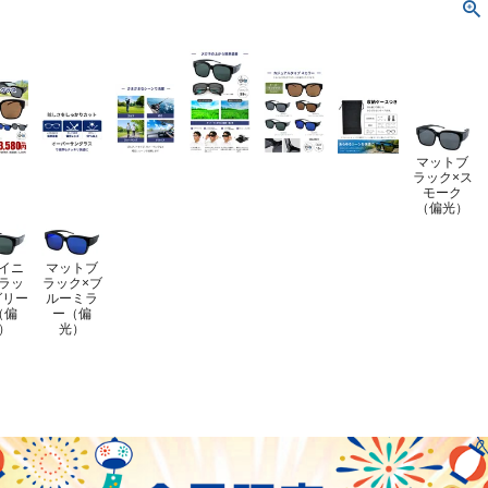
マットブ
ラック×ス
モーク
（偏光）
イニ
マットブ
ラッ
ラック×ブ
グリー
ルーミラ
（偏
ー（偏
）
光）