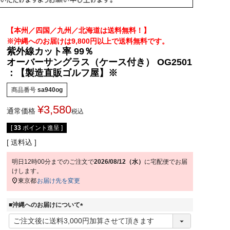
【本州／四国／九州／北海道は送料無料！】
※沖縄へのお届けは9,800円以上で送料無料です。
紫外線カット率 99％
オーバーサングラス（ケース付き） OG2501
：【製造直販ゴルフ屋】※
商品番号
sa940og
¥
3,580
通常価格
税込
[
33
ポイント進呈 ]
送料込
明日
12時00分
までのご注文で
2026/08/12（水）
に
宅配便
でお届
けします。
東京都
お届け先を変更
■沖縄へのお届けについて
(
必