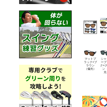
マットブ
シャ
ラック×ブ
ーブ
ラウン
ク×
（偏光）
ン
光