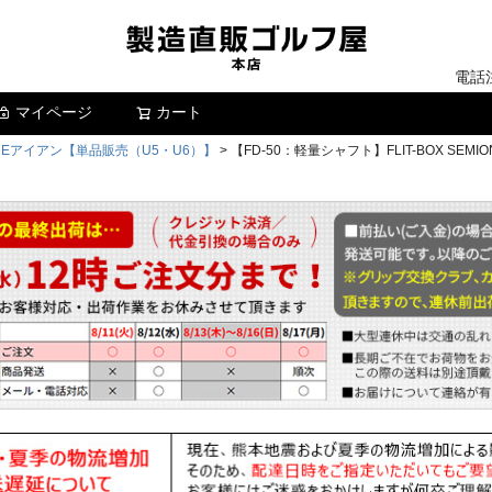
電話
マイページ
カート
検索
MIONEアイアン【単品販売（U5・U6）】
【FD-50：軽量シャフト】FLIT-BOX S