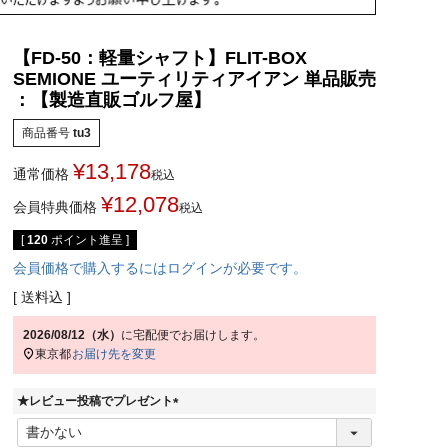
【FD-50：軽量シャフト】FLIT-BOX
SEMIONE ユーティリティアイアン 単品販売
：【製造直販ゴルフ屋】
商品番号
tu3
¥
13,178
通常価格
税込
¥
12,078
会員特典価格
税込
[
120
ポイント進呈 ]
会員価格で購入するにはログインが必要です。
送料込
2026/08/12（水）
に
宅配便
でお届けします。
東京都
お届け先を変更
★レビュー投稿でプレゼント
(
必