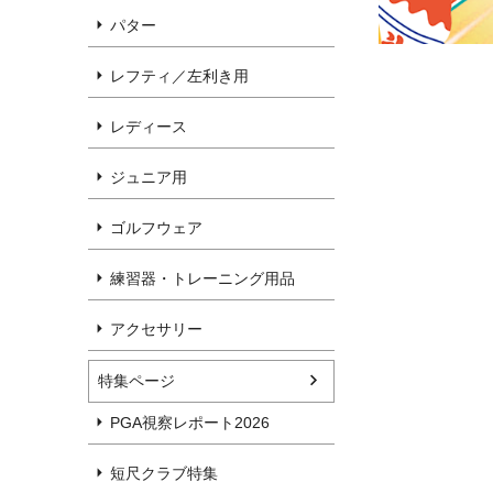
パター
レフティ／左利き用
レディース
ジュニア用
ゴルフウェア
練習器・トレーニング用品
アクセサリー
特集ページ
PGA視察レポート2026
短尺クラブ特集