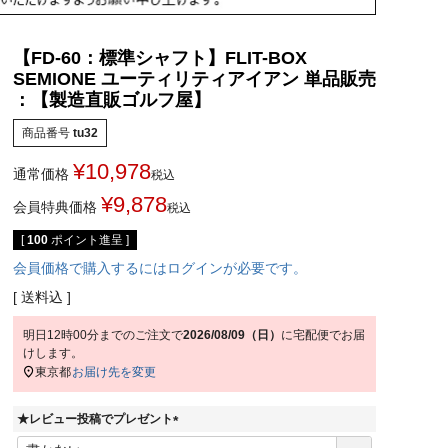
【FD-60：標準シャフト】FLIT-BOX
SEMIONE ユーティリティアイアン 単品販売
：【製造直販ゴルフ屋】
商品番号
tu32
¥
10,978
通常価格
税込
¥
9,878
会員特典価格
税込
[
100
ポイント進呈 ]
会員価格で購入するにはログインが必要です。
送料込
明日
12時00分
までのご注文で
2026/08/09（日）
に
宅配便
でお届
けします。
東京都
お届け先を変更
★レビュー投稿でプレゼント
(