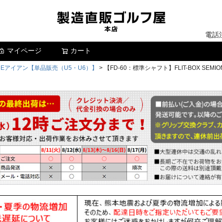
電話
マイページ
カート
検索
MIONEアイアン【単品販売（U5・U6）】
【FD-60：標準シャフト】FLIT-BOX S