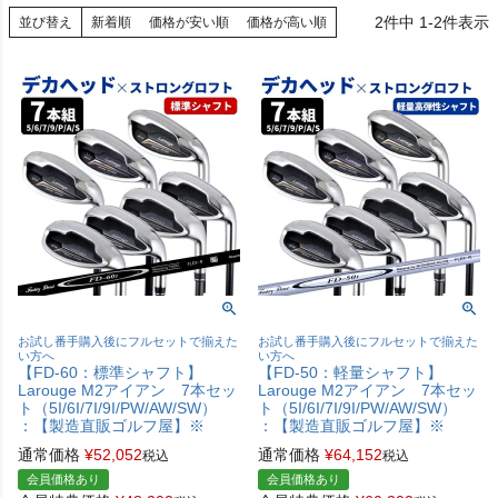
2
件中
1
-
2
件表示
並び替え
新着順
価格が安い順
価格が高い順
お試し番手購入後にフルセットで揃えた
お試し番手購入後にフルセットで揃えた
い方へ
い方へ
【FD-60：標準シャフト】
【FD-50：軽量シャフト】
Larouge M2アイアン 7本セッ
Larouge M2アイアン 7本セッ
ト（5I/6I/7I/9I/PW/AW/SW）
ト（5I/6I/7I/9I/PW/AW/SW）
：【製造直販ゴルフ屋】※
：【製造直販ゴルフ屋】※
通常価格
¥
52,052
通常価格
¥
64,152
税込
税込
会員価格あり
会員価格あり