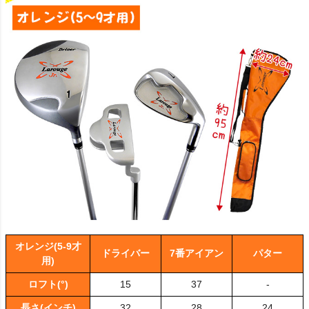
オレンジ(5-9才
ドライバー
7番アイアン
パター
用)
ロフト(°)
15
37
-