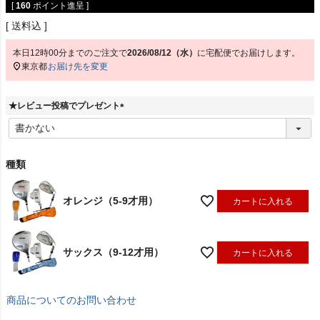
[
160
ポイント進呈 ]
送料込
本日
12時00分
までのご注文で
2026/08/12（水）
に
宅配便
でお届けします。
東京都
お届け先を変更
★レビュー投稿でプレゼント
(
必
須
)
種類
オレンジ（5-9才用）
カートに入れる
サックス（9-12才用）
カートに入れる
商品についてのお問い合わせ