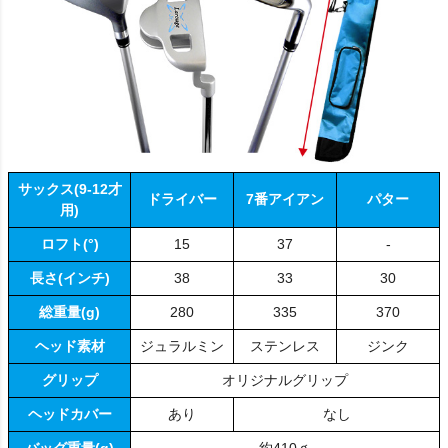
サックス(9-12才
ドライバー
7番アイアン
パター
用)
ロフト(°)
15
37
-
長さ(インチ)
38
33
30
総重量(g)
280
335
370
ヘッド素材
ジュラルミン
ステンレス
ジンク
グリップ
オリジナルグリップ
ヘッドカバー
あり
なし