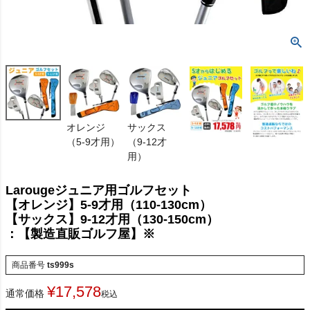
オレンジ
サックス
（5-9才用）
（9-12才
用）
Larougeジュニア用ゴルフセット
【オレンジ】5-9才用（110-130cm）
【サックス】9-12才用（130-150cm）
：【製造直販ゴルフ屋】※
商品番号
ts999s
¥
17,578
通常価格
税込