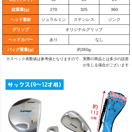
長さ(インチ)
32
28
24
総重量(g)
270
325
360
ヘッド素材
ジュラルミン
ステンレス
ジンク
グリップ
オリジナルグリップ
ヘッドカバー
あり
なし
バッグ重量(g)
約350g
※スペック表数値は参考値となりますので、実際の商品とは多少の誤差
が生じる場合がございます