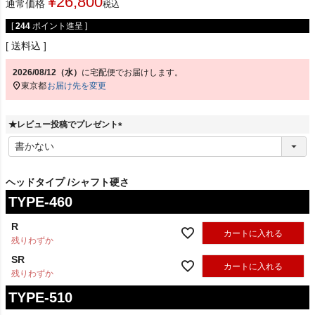
¥
26,800
通常価格
税込
[
244
ポイント進呈 ]
送料込
2026/08/12（水）
に
宅配便
でお届けします。
東京都
お届け先を変更
★レビュー投稿でプレゼント
(
必
須
)
ヘッドタイプ
シャフト硬さ
TYPE-460
R
カートに入れる
残りわずか
SR
カートに入れる
残りわずか
TYPE-510