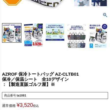
AZROF 保冷トートバッグ AZ-CLTB01
保冷／保温シート 全10デザイン
：【製造直販ゴルフ屋】※
商品番号
ta1081
¥
3,520
通常価格
税込