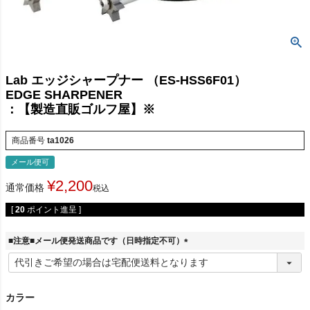
Lab エッジシャープナー （ES-HSS6F01）
EDGE SHARPENER
：【製造直販ゴルフ屋】※
商品番号
ta1026
メール便可
¥
2,200
通常価格
税込
[
20
ポイント進呈 ]
■注意■メール便発送商品です（日時指定不可）
(
必
須
)
カラー