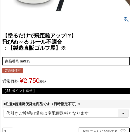
【塗るだけで飛距離アップ!?】
飛びぬ～る ルール不適合
：【製造直販ゴルフ屋】※
商品番号
sa935
普通郵便可
¥
2,750
通常価格
税込
[
25
ポイント進呈 ]
■注意■普通郵便発送商品です（日時指定不可）
(
必
須
)
お気に入りに登録する