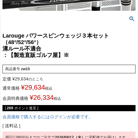
Larouge パワースピンウェッジ３本セット
（48°/52°/56°）
溝ルール不適合
：【製造直販ゴルフ屋】※
商品番号
zw10
定価
¥
29,634
のところ
¥
29,634
通常価格
税込
¥
26,334
会員特典価格
税込
[
269
ポイント進呈 ]
会員価格で購入するにはログインが必要です。
送料込
明日
12時00分
までのご注文で
2026/08/12（水）
に
宅配便
でお届けします。