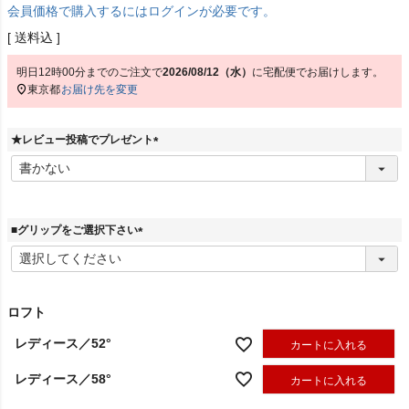
会員価格で購入するにはログインが必要です。
送料込
明日
12時00分
までのご注文で
2026/08/12（水）
に
宅配便
でお届けします。
東京都
お届け先を変更
★レビュー投稿でプレゼント
(
必
須
)
■グリップをご選択下さい
(
必
須
)
ロフト
レディース／52°
カートに入れる
レディース／58°
カートに入れる