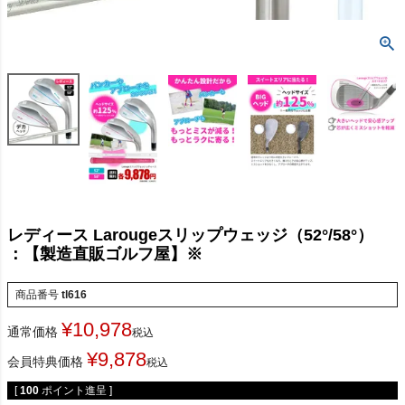
レディース Larougeスリップウェッジ（52°/58°）
：【製造直販ゴルフ屋】※
商品番号
tl616
¥
10,978
通常価格
税込
¥
9,878
会員特典価格
税込
[
100
ポイント進呈 ]