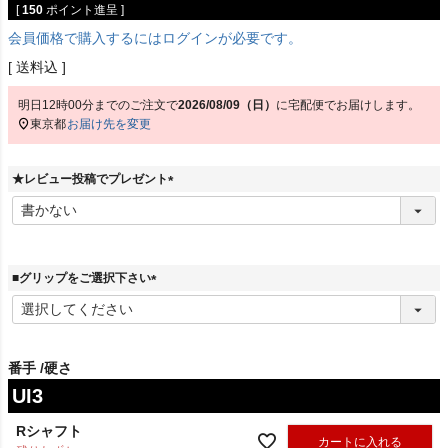
[
150
ポイント進呈 ]
会員価格で購入するにはログインが必要です。
送料込
明日
12時00分
までのご注文で
2026/08/09（日）
に
宅配便
でお届けします。
東京都
お届け先を変更
★レビュー投稿でプレゼント
(
必
須
)
■グリップをご選択下さい
(
必
須
)
番手
硬さ
UI3
Rシャフト
カートに入れる