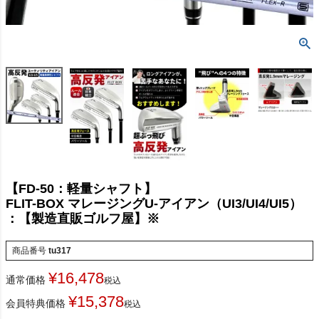
【FD-50：軽量シャフト】
FLIT-BOX マレージングU-アイアン（UI3/UI4/UI5）
：【製造直販ゴルフ屋】※
商品番号
tu317
¥
16,478
通常価格
税込
¥
15,378
会員特典価格
税込