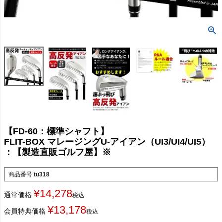
【FD-60：標準シャフト】
FLIT-BOX マレージングU-アイアン（UI3/UI4/UI5）
：【製造直販ゴルフ屋】※
商品番号
tu318
¥
14,278
通常価格
税込
¥
13,178
会員特典価格
税込