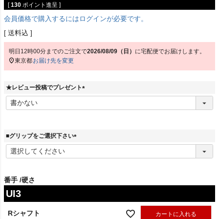
[
130
ポイント進呈 ]
会員価格で購入するにはログインが必要です。
送料込
明日
12時00分
までのご注文で
2026/08/09（日）
に
宅配便
でお届けします。
東京都
お届け先を変更
★レビュー投稿でプレゼント
(
必
須
)
■グリップをご選択下さい
(
必
須
)
番手
硬さ
UI3
Rシャフト
カートに入れる