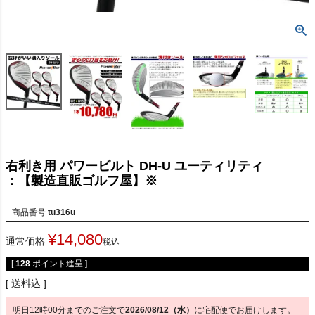
右利き用 パワービルト DH-U ユーティリティ
：【製造直販ゴルフ屋】※
商品番号
tu316u
¥
14,080
通常価格
税込
[
128
ポイント進呈 ]
送料込
明日
12時00分
までのご注文で
2026/08/12（水）
に
宅配便
でお届けします。