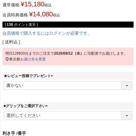
¥
15,180
通常価格
税込
¥
14,080
会員特典価格
税込
[
138
ポイント進呈 ]
会員価格で購入するにはログインが必要です。
送料込
明日
12時00分
までのご注文で
2026/08/12（水）
に
宅配便
でお届けします。
東京都
お届け先を変更
★レビュー投稿でプレゼント
(
必
須
)
■グリップをご選択下さい
(
必
須
)
利き手
番手