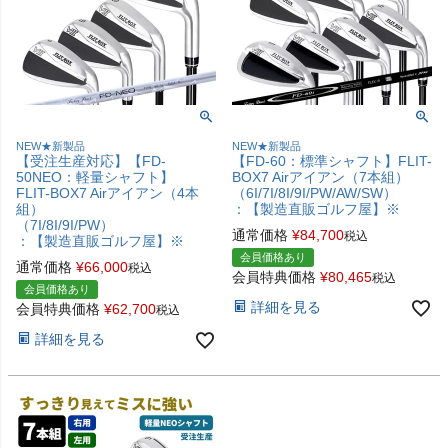
NEW★新製品
NEW★新製品
【受注生産対応】【FD-
【FD-60：標準シャフト】FLIT-
50NEO：軽量シャフト】
BOX7 Airアイアン（7本組）
FLIT-BOX7 Airアイアン（4本
（6I/7I/8I/9I/PW/AW/SW）
組）
：【製造直販ゴルフ屋】※
（7I/8I/9I/PW）
通常価格
¥
84,700
税込
：【製造直販ゴルフ屋】※
会員価格あり
通常価格
¥
66,000
税込
会員特典価格
¥
80,465
税込
会員価格あり
詳細を見る
会員特典価格
¥
62,700
税込
詳細を見る