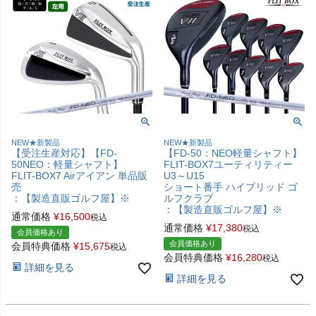
NEW★新製品
NEW★新製品
【受注生産対応】【FD-
【FD-50：NEO軽量シャフト】
50NEO：軽量シャフト】
FLIT-BOX7ユーティリティー
FLIT-BOX7 Airアイアン 単品販
U3～U15
売
ショート番手 ハイブリッド ゴ
：【製造直販ゴルフ屋】※
ルフクラブ
：【製造直販ゴルフ屋】※
通常価格
¥
16,500
税込
通常価格
¥
17,380
税込
会員価格あり
会員価格あり
会員特典価格
¥
15,675
税込
会員特典価格
¥
16,280
税込
詳細を見る
詳細を見る