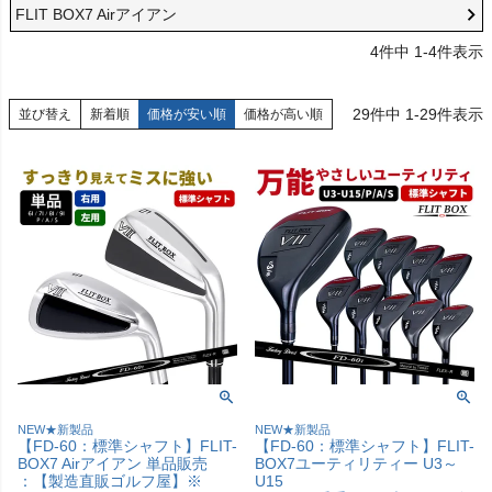
FLIT BOX7 Airアイアン
4
件中
1
-
4
件表示
29
件中
1
-
29
件表示
並び替え
新着順
価格が安い順
価格が高い順
NEW★新製品
NEW★新製品
【FD-60：標準シャフト】FLIT-
【FD-60：標準シャフト】FLIT-
BOX7 Airアイアン 単品販売
BOX7ユーティリティー U3～
：【製造直販ゴルフ屋】※
U15