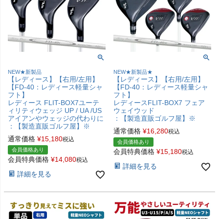
NEW★新製品
NEW★新製品★
【レディース】【右用/左用】
【レディース】【右用/左用】
【FD-40：レディース軽量シャ
【FD-40：レディース軽量シャ
フト】
フト】
レディース FLIT-BOX7ユーテ
レディースFLIT-BOX7 フェア
ィリティウェッジ UP / UA /US
ウェイウッド
アイアンやウェッジの代わりに
：【製造直販ゴルフ屋】※
：【製造直販ゴルフ屋】※
通常価格
¥
16,280
税込
通常価格
¥
15,180
税込
会員価格あり
会員価格あり
会員特典価格
¥
15,180
税込
会員特典価格
¥
14,080
税込
詳細を見る
詳細を見る