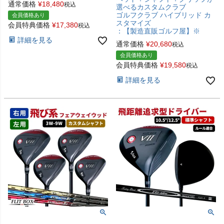
通常価格
¥
18,480
税込
選べるカスタムクラブ
ゴルフクラブ ハイブリッド カ
会員価格あり
スタマイズ
会員特典価格
¥
17,380
税込
：【製造直販ゴルフ屋】※
詳細を見る
通常価格
¥
20,680
税込
会員価格あり
会員特典価格
¥
19,580
税込
詳細を見る