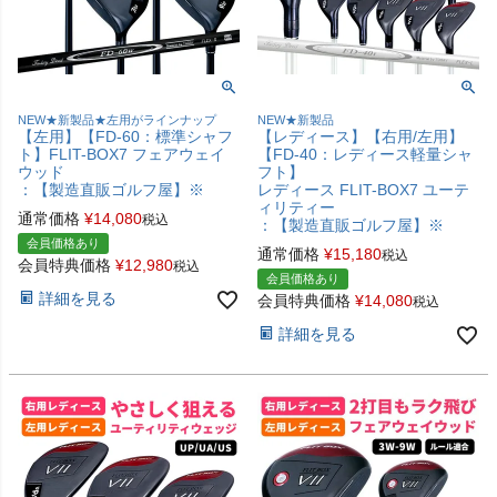
NEW★新製品★左用がラインナップ
NEW★新製品
【左用】【FD-60：標準シャフ
【レディース】【右用/左用】
ト】FLIT-BOX7 フェアウェイ
【FD-40：レディース軽量シャ
ウッド
フト】
：【製造直販ゴルフ屋】※
レディース FLIT-BOX7 ユーテ
ィリティー
通常価格
¥
14,080
税込
：【製造直販ゴルフ屋】※
会員価格あり
通常価格
¥
15,180
税込
会員特典価格
¥
12,980
税込
会員価格あり
詳細を見る
会員特典価格
¥
14,080
税込
詳細を見る