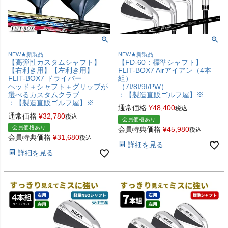
NEW★新製品
NEW★新製品
【高弾性カスタムシャフト】
【FD-60：標準シャフト】
【右利き用】【左利き用】
FLIT-BOX7 Airアイアン（4本
FLIT-BOX7 ドライバー
組）
ヘッド＋シャフト＋グリップが
（7I/8I/9I/PW）
選べるカスタムクラブ
：【製造直販ゴルフ屋】※
：【製造直販ゴルフ屋】※
通常価格
¥
48,400
税込
通常価格
¥
32,780
税込
会員価格あり
会員価格あり
会員特典価格
¥
45,980
税込
会員特典価格
¥
31,680
税込
詳細を見る
詳細を見る