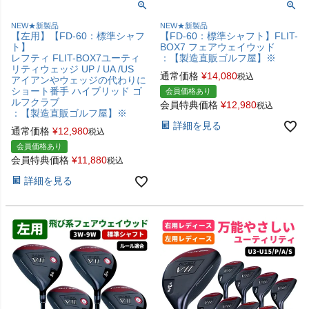
NEW★新製品
NEW★新製品
【左用】【FD-60：標準シャフ
【FD-60：標準シャフト】FLIT-
ト】
BOX7 フェアウェイウッド
レフティ FLIT-BOX7ユーティ
：【製造直販ゴルフ屋】※
リティウェッジ UP / UA /US
通常価格
¥
14,080
税込
アイアンやウェッジの代わりに
ショート番手 ハイブリッド ゴ
会員価格あり
ルフクラブ
会員特典価格
¥
12,980
税込
：【製造直販ゴルフ屋】※
詳細を見る
通常価格
¥
12,980
税込
会員価格あり
会員特典価格
¥
11,880
税込
詳細を見る