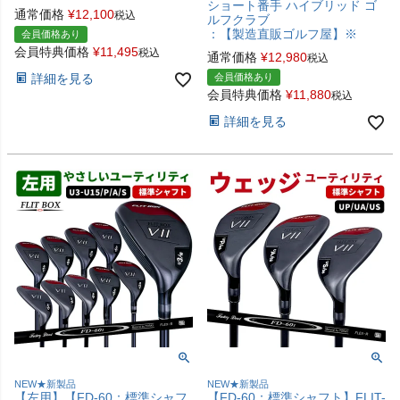
ショート番手 ハイブリッド ゴ
通常価格
¥
12,100
税込
ルフクラブ
：【製造直販ゴルフ屋】※
会員価格あり
会員特典価格
¥
11,495
税込
通常価格
¥
12,980
税込
詳細を見る
会員価格あり
会員特典価格
¥
11,880
税込
詳細を見る
NEW★新製品
NEW★新製品
【左用】【FD-60：標準シャフ
【FD-60：標準シャフト】FLIT-