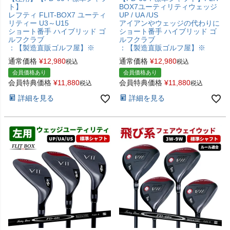
ト】
BOX7ユーティリティウェッジ
レフティ FLIT-BOX7 ユーティ
UP / UA /US
リティー U3～U15
アイアンやウェッジの代わりに
ショート番手 ハイブリッド ゴ
ショート番手 ハイブリッド ゴ
ルフクラブ
ルフクラブ
：【製造直販ゴルフ屋】※
：【製造直販ゴルフ屋】※
通常価格
¥
12,980
通常価格
¥
12,980
税込
税込
会員価格あり
会員価格あり
会員特典価格
¥
11,880
会員特典価格
¥
11,880
税込
税込
詳細を見る
詳細を見る