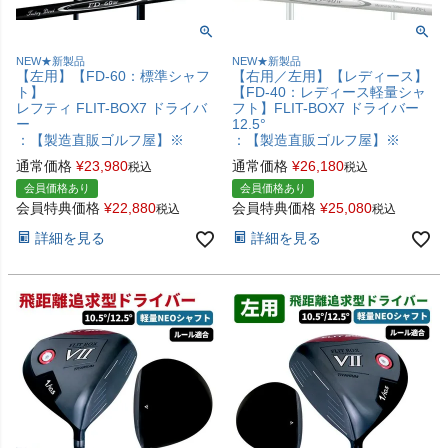
NEW★新製品
NEW★新製品
【左用】【FD-60：標準シャフ
【右用／左用】【レディース】
ト】
【FD-40：レディース軽量シャ
レフティ FLIT-BOX7 ドライバ
フト】FLIT-BOX7 ドライバー
ー
12.5°
：【製造直販ゴルフ屋】※
：【製造直販ゴルフ屋】※
通常価格
¥
23,980
通常価格
¥
26,180
税込
税込
会員価格あり
会員価格あり
会員特典価格
¥
22,880
会員特典価格
¥
25,080
税込
税込
詳細を見る
詳細を見る