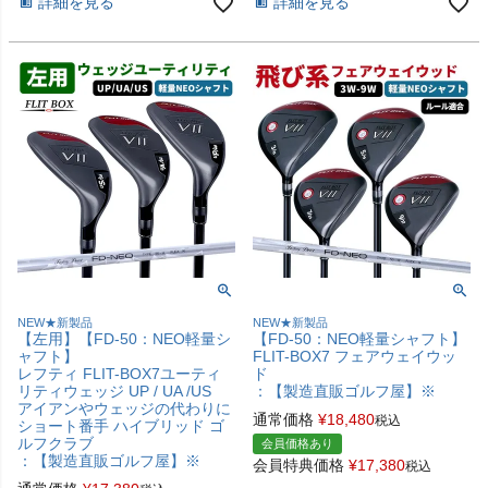
詳細を見る
詳細を見る
NEW★新製品
NEW★新製品
【左用】【FD-50：NEO軽量シ
【FD-50：NEO軽量シャフト】
ャフト】
FLIT-BOX7 フェアウェイウッ
レフティ FLIT-BOX7ユーティ
ド
リティウェッジ UP / UA /US
：【製造直販ゴルフ屋】※
アイアンやウェッジの代わりに
通常価格
¥
18,480
税込
ショート番手 ハイブリッド ゴ
ルフクラブ
会員価格あり
：【製造直販ゴルフ屋】※
会員特典価格
¥
17,380
税込