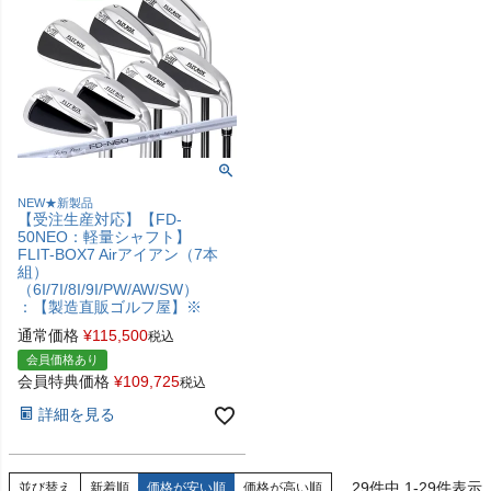
NEW★新製品
【受注生産対応】【FD-
50NEO：軽量シャフト】
FLIT-BOX7 Airアイアン（7本
組）
（6I/7I/8I/9I/PW/AW/SW）
：【製造直販ゴルフ屋】※
通常価格
¥
115,500
税込
会員価格あり
会員特典価格
¥
109,725
税込
詳細を見る
29
件中
1
-
29
件表示
並び替え
新着順
価格が安い順
価格が高い順