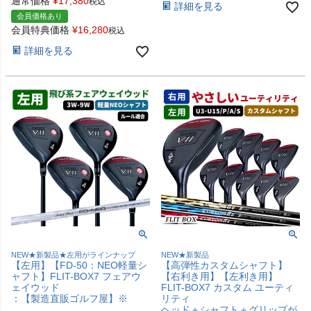
通常価格
¥
17,380
税込
詳細を見る
会員価格あり
会員特典価格
¥
16,280
税込
詳細を見る
NEW★新製品★左用がラインナップ
NEW★新製品
【左用】【FD-50：NEO軽量シ
【高弾性カスタムシャフト】
ャフト】FLIT-BOX7 フェアウ
【右利き用】【左利き用】
ェイウッド
FLIT-BOX7 カスタム ユーティ
：【製造直販ゴルフ屋】※
リティ
ヘッド＋シャフト＋グリップが