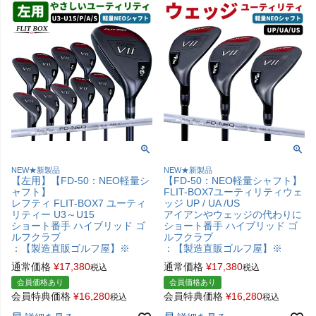
NEW★新製品
NEW★新製品
【左用】【FD-50：NEO軽量シ
【FD-50：NEO軽量シャフト】
ャフト】
FLIT-BOX7ユーティリティウェ
レフティ FLIT-BOX7 ユーティ
ッジ UP / UA /US
リティー U3～U15
アイアンやウェッジの代わりに
ショート番手 ハイブリッド ゴ
ショート番手 ハイブリッド ゴ
ルフクラブ
ルフクラブ
：【製造直販ゴルフ屋】※
：【製造直販ゴルフ屋】※
通常価格
¥
17,380
通常価格
¥
17,380
税込
税込
会員価格あり
会員価格あり
会員特典価格
¥
16,280
会員特典価格
¥
16,280
税込
税込