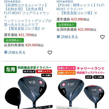
NEW★新製品
NEW★新製品
【高弾性カスタムシャフト】
【FD-60：標準シャフト】FLIT-
【右利き用】【左利き用】
BOX7 ドライバー
FLIT-BOX7 フェアウェイウッ
：【製造直販ゴルフ屋】※
ド
通常価格
¥
23,980
税込
ヘッド＋シャフト＋グリップが
選べるカスタムクラブ
会員価格あり
：【製造直販ゴルフ屋】※
会員特典価格
¥
22,880
税込
通常価格
¥
21,780
税込
詳細を見る
会員価格あり
会員特典価格
¥
20,680
税込
詳細を見る