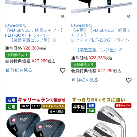
NEW★新製品
NEW★新製品
【FD-50NEO：軽量シャフト】
【左用】【FD-50NEO：軽量シ
FLIT-BOX7 ドライバー
ャフト】
：【製造直販ゴルフ屋】※
レフティ FLIT-BOX7 ドライバ
ー
通常価格
¥
28,380
税込
：【製造直販ゴルフ屋】※
会員価格あり
通常価格
¥
28,380
税込
会員特典価格
¥
27,280
税込
会員価格あり
詳細を見る
会員特典価格
¥
27,280
税込
詳細を見る