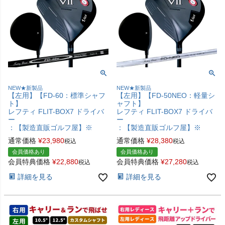
NEW★新製品
NEW★新製品
【左用】【FD-60：標準シャフ
【左用】【FD-50NEO：軽量シ
ト】
ャフト】
レフティ FLIT-BOX7 ドライバ
レフティ FLIT-BOX7 ドライバ
ー
ー
：【製造直販ゴルフ屋】※
：【製造直販ゴルフ屋】※
通常価格
¥
23,980
通常価格
¥
28,380
税込
税込
会員価格あり
会員価格あり
会員特典価格
¥
22,880
会員特典価格
¥
27,280
税込
税込
詳細を見る
詳細を見る