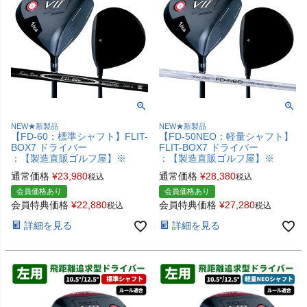
NEW★新製品
NEW★新製品
【FD-60：標準シャフト】FLIT-
【FD-50NEO：軽量シャフト】
BOX7 ドライバー
FLIT-BOX7 ドライバー
：【製造直販ゴルフ屋】※
：【製造直販ゴルフ屋】※
通常価格
¥
23,980
通常価格
¥
28,380
税込
税込
会員価格あり
会員価格あり
会員特典価格
¥
22,880
会員特典価格
¥
27,280
税込
税込
詳細を見る
詳細を見る