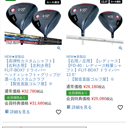
NEW★新製品
NEW★新製品
【高弾性カスタムシャフト】
【右用／左用】【レディース】
【右利き用】【左利き用】
【FD-40：レディース軽量シャ
FLIT-BOX7 ドライバー
フト】FLIT-BOX7 ドライバー
ヘッド＋シャフト＋グリップが
12.5°
選べるカスタムクラブ
：【製造直販ゴルフ屋】※
：【製造直販ゴルフ屋】※
通常価格
¥
26,180
税込
通常価格
¥
32,780
税込
会員価格あり
会員価格あり
会員特典価格
¥
25,080
税込
会員特典価格
¥
31,680
税込
詳細を見る
詳細を見る